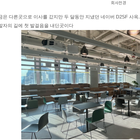
회사전경
금은 다른곳으로 이사를 갔지만
두 달동안 지냈던 네이버 D2SF 사옥.
발자의 길에 첫 발걸음을 내딘곳이다