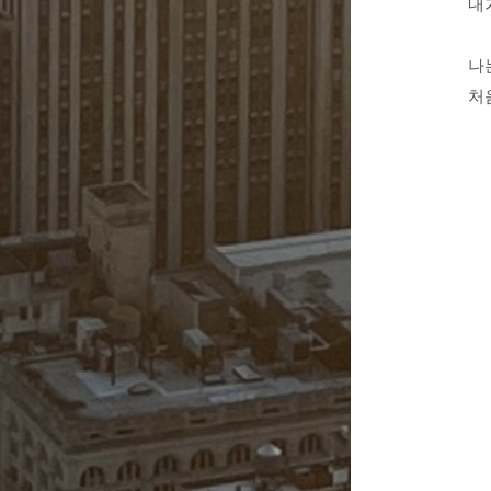
내
나는
처