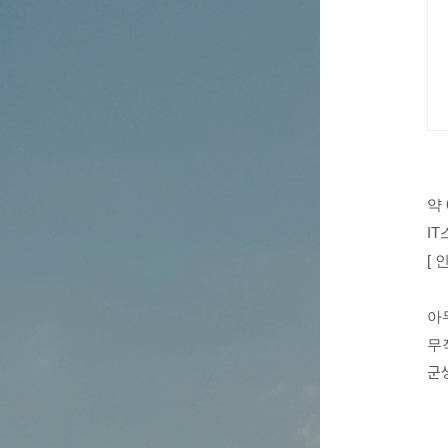
약
I
[ 
아
무
군