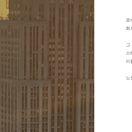
로
회
그
스
이
노