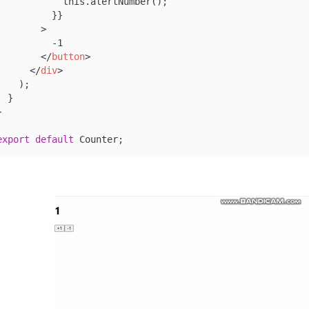
            this.alertNumber();

          }}

        >

          -1

</
button
>
</
div
>
    );

  }



export
default
 Counter;