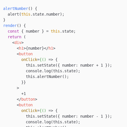
alertNumber
(
)
 {

    alert(
this
.state.number);

  }

render
(
)
 {

const
 { number } = 
this
.state;

return
 (

<
div
>
<
h1
>
{number}
</
h1
>
<
button
onClick
=
{()
 =>
 {

            this.setState({ number: number + 1 });

            console.log(this.state);

            this.alertNumber();

          }}

        >

          +1

</
button
>
<
button
onClick
=
{()
 =>
 {

            this.setState({ number: number - 1 });

            console.log(this.state);
