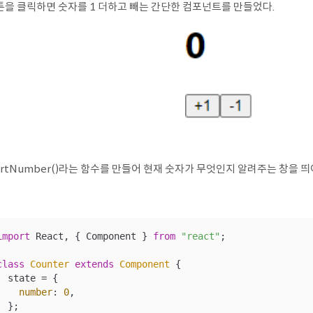
튼을 클릭하면 숫자를 1 더하고 빼는 간단한 컴포넌트를 만들었다.
ertNumber()라는 함수를 만들어 현재 숫자가 무엇인지 알려주는 창을 띄
import
 React, { Component } 
from
"react"
;

class
Counter
extends
Component
{

  state = {

number
: 
0
,

  };
