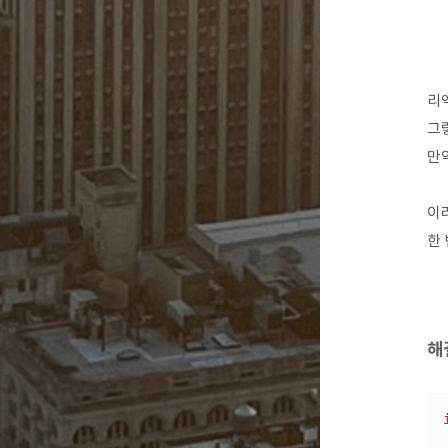
리
그
만약
이러
한 
해