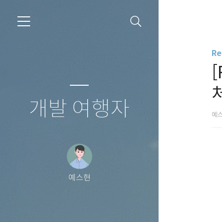
Re
[
개발 여행자
예
예스현