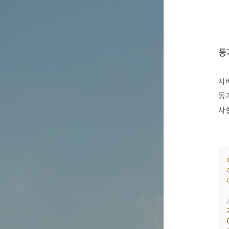
동
자
동
사