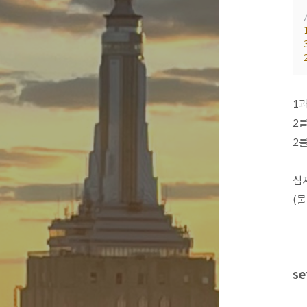
1과
2
2
심지
(
s