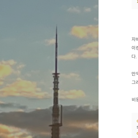
자바
이
다.
만
그
비