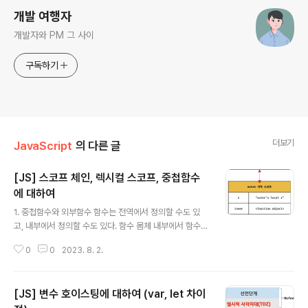
개발 여행자
개발자와 PM 그 사이
구독하기
더보기
JavaScript
의 다른 글
[JS] 스코프 체인, 렉시컬 스코프, 중첩함수
에 대하여
글 내용
1. 중첩함수와 외부함수 함수는 전역에서 정의할 수도 있
고, 내부에서 정의할 수도 있다. 함수 몸체 내부에서 함수가
정의된 것을 '함수의 중첩'이라고 한다. 그리고 함수 몸체
0
0
2023. 8. 2.
내부에서 정의한 함수를 '중첩함수(nested function)' 중
첩함수를 포함하는 함수를 '외부함수(outer function)'라
고 한다. 함수는 중첩될 수 있으므로, 지역 스코프도 중첩될
[JS] 변수 호이스팅에 대하여 (var, let 차이
수 있다. 이는 스코프가 함수의 중첩에 의해 계층적 구조를