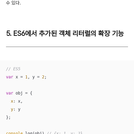
수 있다.
5. ES6에서 추가된 객체 리터럴의 확장 기능
// ES5
var
 x = 
1
, y = 
2
;

var
 obj = {

x
: x,

y
: y

};

console
.log(obj) 
// {x: 1, y: 2}