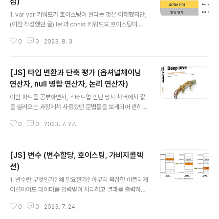
갖는다는 것을 의미한다. 다시 말해 중첩 함수의 지역 스코
점)
글 내용
프는 중첩 함수를 포함하는 외부 함수의 지역 스코프와 계
1. var var 키워드가 호이스팅이 된다는 것은 이해했지만,
층적 구조를 갖는다. 이때 외부 함수의 지역 스코프를 중첩
(이전 작성했던 글) let과 const 키워드도 호이스팅이 된
함수의 상위 스코프라 한다. // 전역 스코프 var x = 'glob
다는 것을 완전히 이해하지는 못했었다. 이번에 헷갈렸던
al x' var y = 'global y..
0
0
2023. 8. 3.
이론을 탐구해보고자 글을 작성한다. var 키워드로 변수를
선언하면 변수 호이스팅에 의해 변수 선언문이 스코프의
선두로 끌어 올려진 것처럼 동작한다. 즉, 변수 호이스팅에
[JS] 타입 변환과 단축 평가 (옵셔널체이닝
의해 var 키워드로 선언한 변수는 변수 선언문 이전에 참
조가 가능하다. console.log(abc); // undefined abc
연산자, null 병합 연산자, 논리 연산자)
글 내용
= '123'; console.log(abc); // 123 var abc; 단, 할당
이번 파트를 공부하면서, 스타트업 인턴 당시 서버에서 값
문 이전에 변수를 참조하면 언제나 undefined를 반환하
을 불러오는 과정에서 사용했던 문법들을 보게되어 괜히
는 것에 유의해야 한다. 하지만 변수 선언문 이전에 변수를
반갑고 이유를 알 수 있어서 부족한 점을 하나씩 채워나가
참조하는 것은 가독..
0
0
2023. 7. 27.
는 기분이었다. 1. 타입 변환이란? 자바스크립트의 모든 값
은 타입이 있다. 값의 타입은 개발자의 의도에 따라 다른 타
입으로 변환할 수 있다. 명시적 타입 변환(타입 캐스팅) : 개
[JS] 변수 (변수할당, 호이스팅, 가비지콜렉
발자가 의도적으로 값의 타입을 변환하는 것 암묵적 타입
변환(타입 강제 변환) : 표현식을 평가하는 도중에 자바스
션)
글 내용
크립트 엔진에 의해 암묵적으로 타입이 자동 변환되는 것 v
1. 변수란 무엇인가? 왜 필요한가? 아무리 복잡한 어플리케
ar x = 10; var str = x.toString(); // 명시적 타입변환 c
이션이어도 데이터를 입력받아 처리하고 결과를 출력하는
onsole.log(typeof str, str); // string 10 var str2 =
것이 전부이다. 변수는 프로그래밍 언어에서 데이터를 관
x + ''; /..
0
0
2023. 7. 24.
리하기 위한 핵심 개념이다. 10+20 다음을 계싼하려면 1
0, 20, +라는 기호의 의미를 알고 있어야 하고, 10 + 20