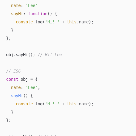
name
: 
'Lee'
sayHi
: 
function
(
) 
{

console
.log(
'Hi! '
 + 
this
.name);

  }

};

obj.sayHi(); 
// Hi! Lee
// ES6
const
 obj = {

name
: 
'Lee'
,

sayHi
(
)
 {

console
.log(
'Hi! '
 + 
this
.name);

  }

};
