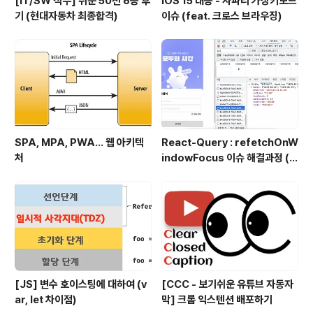
[IT/SW 직무] 취준 50전 6승 후
iOS 15 대응 - 사파리 가상키보드
기 (현대자동차 최종합격)
이슈 (feat. 크로스 브라우징)
SPA, MPA, PWA… 웹 아키텍
React-Query : refetchOnW
처
indowFocus 이슈 해결과정 (f
eat. API 재호출)
[JS] 변수 호이스팅에 대하여 (v
[CCC - 보기쉬운 유튜브 자동자
ar, let 차이점)
막] 크롬 익스텐션 배포하기