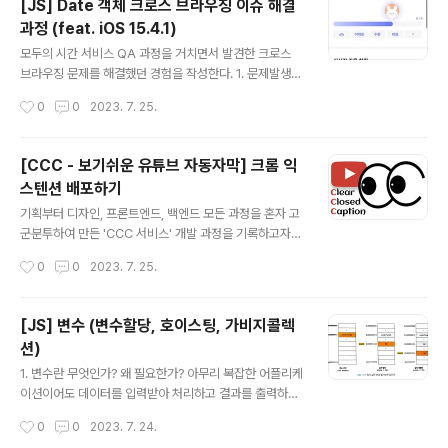
[JS] Date 객체 크로스 브라우징 이슈 해결
발자가 의도적으로 값의 타입을 변환하는 것 암묵적 타입
과정 (feat. iOS 15.4.1)
변환(타입 강제 변환) : 표현식을 평가하는 도중에 자바스
글 내용
크립트 엔진에 의해 암묵적으로 타입이 자동 변환되는 것 v
모두의 시간 서비스 QA 과정을 거치면서 발견한 크로스
ar x = 10; var str = x.toString(); // 명시적 타입변환 c
브라우징 문제를 해결했던 경험을 작성한다. 1. 문제발생
onsole.log(typeof str, str); // string 10 var str2 =
사이드 프로젝트로 개발하고 배포까지 진행했던 모두의 시
작성시간
0
0
2023. 7. 25.
x + ''; /..
간 서비스를 사용하다가 밤 23:00시경 큰 이슈를 발견했
다. 서비스 내에 참여자들이 일정을 등록하는 기한을 설정
하는 기능이 있는데, 날짜가 NaN 형식으로 보여지는 문제
[CCC - 보기쉬운 유튜브 자동자막] 크롬 익
였다. 단순히 Date 객체에 형식을 잘 못 전달했다는 생각
스텐션 배포하기
이 든 것도 잠시, 다른 팀원은 잘 보인다는 것이었다 🫢 브
글 내용
라우저 차이 문제인가 싶어서 확인하였지만 그것도 아니었
기획부터 디자인, 프론트엔드, 백엔드 모든 과정을 혼자 고
고, 네트워크 문제도 아니었다. 그럼 기기 버전 문제라고 생
군분투하여 만든 'CCC 서비스' 개발 과정을 기록하고자
각하여 버전을 비교 해보았는데 안보이는 팀원의 iOS 버전
한다. CCC란 보기쉬운 유튜브 자동자막 서비스로, 유튜브
작성시간
0
0
2023. 7. 25.
은 15.4.1였고 잘보이는 팀원들의 iOS 버전은 16 이상이
자동자막의 사용 경험을 높이고자 만든 서비스이다. 자세
었다. 2. 문제해결 문제..
한 내용은 배포 이후 별도의 포스팅으로 소개하고자 한다.
이번 포스팅에서는 크롬 익스텐션 배포 방법을 간략하게
[JS] 변수 (변수할당, 호이스팅, 가비지콜렉
소개한다. 크롬 익스텐션 배포하기 1. 크롬 웹 스토어에 접
션)
속 후 설정 아이콘을 클릭하여 개발자 대시보드 클릭 2. C
글 내용
hrome 앱스토어 개발자로 등록하기 위한 수수료 $5를
1. 변수란 무엇인가? 왜 필요한가? 아무리 복잡한 어플리케
결제 나는 해외결제 카드가 있어서 문제없이 진행했는데,
이션이어도 데이터를 입력받아 처리하고 결과를 출력하는
아마 Master 카드나 Visa 카드와 같이 해외결제 가능한
것이 전부이다. 변수는 프로그래밍 언어에서 데이터를 관
작성시간
0
0
2023. 7. 24.
카드만 되는듯 하다. 3. 결제가 완료되면 개발자 대시보드
리하기 위한 핵심 개념이다. 10+20 다음을 계싼하려면 1