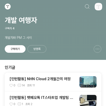
검색하기
티스토리
개발 여행자
구독자
4
개발자와 PM 그 사이
구독하기
방명록
신고하기 레이어
열기
인기글
[인턴활동] NHN Cloud 2개월간의 여정
0
14
조회
11
[인턴활동] 펫페오톡 IT스타트업 개발팀 인
턴(2022.01~2022.06)
0
1
조회
2