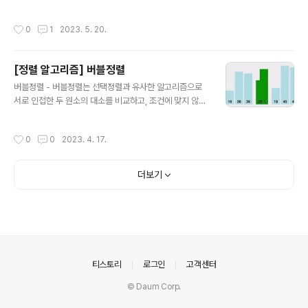
리액트, 리액트네이티브를 이용해서만 개발을 해보았지 자
는 것이다. 이것으로 두 번째 코딩테스트였는데, 확실히 첫
바와 Vue는 거의 무지하다고 보면 되었다. 그래도 배우면
번째 코딩테스트보다 더욱 성장했다는 것을 알 수 있었다.
작성시간
0
1
2023. 5. 20.
되겠지! 하는 마음에 무작정 서류합격 ..
4학년 2학기 때부터 취업준비를 시작하려 했지만, 요즘 취
업시장이 점점 안좋아지는 걸 보면서 최대한 빠르게 취업
을 해야겠다고 생각을 했다. 그래서 무작정 인턴부터 정규
[정렬 알고리즘] 버블정렬
직까지 서류를 넣고 코딩테스트를 하나 둘 보고있다.이번
글 내용
학기의 목표는 본격적으로 취업준비를 하기 이전에 어떠한
버블정렬 - 버블정렬는 선택정렬과 유사한 알고리즘으로
점이 부족하고, 어느 부분을 채워야 하는지 알아보는 것이
서로 인접한 두 원소의 대소를 비교하고, 조건에 맞지 않다
었는데 18학점을 들으면서 준비를 하니 생각보다 더욱 바
면 자리를 교환하며 정렬하는 알고리즘 이다. - 시간복잡도
쁘고 힘들다. 약 한 달간 취업준비를 하면서 내가 생각한 부
는 O(n^2) 이다. 정렬이 돼있던 안돼있던, 2개의 원소를
작성시간
0
0
2023. 4. 17.
족한 점은 다음과 같다.1. 프로젝트들의 ..
비교하기 때문에 최선, 평균, 최악의 경우 모두 시간복잡도
가 O(n^2) 으로 동일하다. 버블정렬은 이웃한 2개의 숫자
끼리 비교하면서 서로 바꿔주는 것이다. 앞선 선택정렬과
더보기
동일하게 이중 반복문을 이용하면 된다. 간단한 오름차순
문제를 풀어보자 function solution(arr) { let answer
= arr; for (let i = 0; i < arr.length - 1; i++) { for (let
j = i; j < arr.length - i - 1; j++) {..
의안내
티스토리
로그인
고객센터
© Daum Corp.