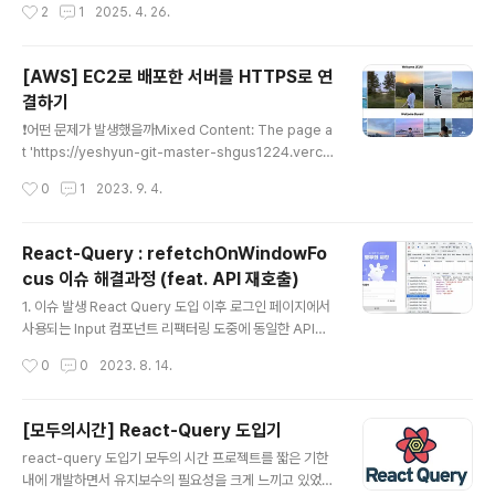
작성시간
2
1
2025. 4. 26.
는 현재 주목받는 SPA, MPA, PWA를 중심으로 어떤 아
시스템, 한화글로벌, HD현대사이트솔루션💻 IT..
키텍처가 앞으로 주류가 될지 살펴본다.2. SPA: 앱 같은
웹SPA는 한 번의 페이지 로딩 이후, 필요한 데이터만 비동
[AWS] EC2로 배포한 서버를 HTTPS로 연
기적으로 불러와 화면을 갱신. 대표적인 기술은 React, V
결하기
ue, Angular 등이 있으며, UX 측면에서 빠른 반응성과 모
글 내용
바일 친화적인 구조로 주목받고 있다.장점: 빠른 전환, 모바
❗️어떤 문제가 발생했을까Mixed Content: The page a
일 친화적단점: 초기 로딩 느림, SEO 이슈대표 사례: Gma
t 'https://yeshyun-git-master-shgus1224.verce
il, Facebook, Twitter3. MPA: 전통..
l.app/' was loaded over HTTPS, but requested
작성시간
0
1
2023. 9. 4.
an insecure XMLHttpRequest endpoint 'http://~
~’. This request has been blocked; the content
must be served over HTTPS.포트폴리오 사이트 만
React-Query : refetchOnWindowFo
들고 AWS에 서버를 배포한 이후 에러가 발생했다. 이전
cus 이슈 해결과정 (feat. API 재호출)
이후 클라이언트단에서 사진을 불러오는 방법으로 간단히
글 내용
해결하면 되지만나름 서버공부를 해보겠다고 자신감 있게
1. 이슈 발생 React Query 도입 이후 로그인 페이지에서
서버를 구축하고 배포했는데 에러가 발생했다.분명 로컬에
사용되는 Input 컴포넌트 리팩터링 도중에 동일한 API를
서는 잘 작동했는데!! Verce..
여러번 호출하는 이슈를 발견했다. 개발자 도구의 네트워
작성시간
0
0
2023. 8. 14.
크 탭을 확인하면 동일한 API가 여러번 호출된 것을 확인
할 수 있다. 이런 상황이 발생하는 경우는 다른 인터넷 창,
탭, 어플리케이션에 방문했다가 돌아오면 API를 재요청하
[모두의시간] React-Query 도입기
는 것이었다. 알고보니 Background Refetch라는 개념
글 내용
react-query 도입기 모두의 시간 프로젝트를 짧은 기한
이 있었다. 2. 어떻게 해결했나? - Background Refetc
내에 개발하면서 유지보수의 필요성을 크게 느끼고 있었
h (feat. refetchOnWindowFocus) Background Re