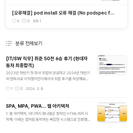
[오류해결] pod install 오류 해결 (No podspec fou
nd for `react-native-version-info` in `../node
0
0
조회
1
_modules/react-native-version-info)
분류 전체보기
주요 글 목록
[IT/SW 직무] 취준 50전 6승 후기 (현대자
동차 최종합격)
글 내용
2023년 하반기 첫 회사 취업에 성공하고 2024년 하반기
에 현회사로 이직했지만이제서야 취준 후기를 작성해보고
자 한다. 결론부터 이야기하면 총 1년에 걸쳐 취준을 했고
작성시간
1
0
2026. 3. 8.
(23년 하반기, 24년 상/하반기)50개 회사 지원 -> 6개
회사에 최종합격했다. 23년 하반기: 서류 48개 / 최종합격
5개 🎉우선 23년 하반기 취업 결과를 정리하면 서류는 인
SPA, MPA, PWA… 웹 아키텍처
턴을 포함하여 총 47개를 넣었고 5개 회사 최종합격을 했
글 내용
1. 웹 아키텍처, 어디까지 왔나웹은 정적인 HTML에서 시
다.당시 주요 IT 기업들은 채용이 막혀서 넣지 못했다는 건
작해, 이제는 앱처럼 동작하는 복잡한 시스템으로 진화했
조금 아쉬웠다. 📌 지원회사 (48개) 🏭 제조업(12개) : L
다. 이 과정에서 다양한 아키텍처가 등장했고, 각각의 방식
G화학, 현대자동차, 현대모비스, KAI 한국항공우주산업,
은 시대적 요구와 기술 환경에 따라 선택되었다. 이 글에서
삼성전자, SK하이닉스, GS칼텍스, 기아, LIG넥스원, 한화