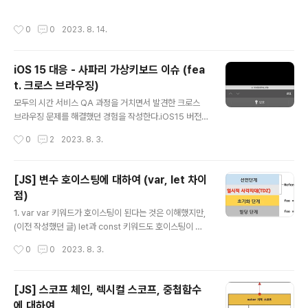
다. 메인 개발을 전부 마친 이후에 공통 컴포넌트를 우선적
fetch란 브라우저가 해당 캐시에 대한 데이터를 재요청하
으로 재정돈하고 react-query를 도입했다. React Que
는 것으로, 이를 통해 캐시가 항상 최신의 상태를 유지하도
작성시간
0
0
2023. 8. 14.
ry를 도입 해야겠다고 생각한 가장 큰 이유 중 하나는 API
록 한다. - refetchOn..
를 요청해야 하는 페이지가 하나 둘 늘어났고 useEffct, a
sync await, try catch, loading state... 코드의 줄 수
iOS 15 대응 - 사파리 가상키보드 이슈 (fea
가 불필요하게 길어지고 복잡해졌기 때문이다. 또한 생성
t. 크로스 브라우징)
한 방의 정보를 불러오는 API를 호출하는 페이지가 많은
글 내용
데, 데이터가 업데이트 되지 않았을 때는 일정시간 내에는
모두의 시간 서비스 QA 과정을 거치면서 발견한 크로스
동일한 데이터를 사용하는게 맞다고 판단했다. API 요청을
브라우징 문제를 해결했던 경험을 작성한다.iOS15 버전이
최소화 하고싶었고, 추후 방생성하는 페이..
릴리즈 된 이후에 사파리 브라우저에서만 발생하는 '크로
작성시간
0
2
2023. 8. 3.
스브라우징' 이슈인 만큼 자세히 기록하고자 한다.1. 이슈
발생모두의시간 서비스에서 방을 생성하는 과정에서 inpu
t창에 정보를 입력해야 되는 부분이 있다.input 창을 클릭
[JS] 변수 호이스팅에 대하여 (var, let 차이
하면 하단에서 키보드가 올라오는데, 키보드 창이 올라온
점)
상황에서 스크롤을 아래로 내리면 검은 빈공간이 표시된
글 내용
다.서비스 사용에는 문제가 없지만, 사용자의 경험을 헤칠
1. var var 키워드가 호이스팅이 된다는 것은 이해했지만,
수 있는 문제가 있기에 이를 해결하고자 했다.파악한 이슈
(이전 작성했던 글) let과 const 키워드도 호이스팅이 된
는 다음과 같다.키보드를 열기전 : 화면의 높이키보드를 열
다는 것을 완전히 이해하지는 못했었다. 이번에 헷갈렸던
작성시간
0
0
2023. 8. 3.
었을 때 : 화면의 높이 + 키보드의 높이키보드가 나오기 전
이론을 탐구해보고자 글을 작성한다. var 키워드로 변수를
에는 document가 존재할 수..
선언하면 변수 호이스팅에 의해 변수 선언문이 스코프의
선두로 끌어 올려진 것처럼 동작한다. 즉, 변수 호이스팅에
[JS] 스코프 체인, 렉시컬 스코프, 중첩함수
의해 var 키워드로 선언한 변수는 변수 선언문 이전에 참
에 대하여