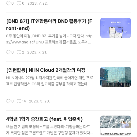
작성시간
0
0
2023. 7. 22.
잡았다. 2...
바스크립트 공부를 위해 책을 찾아보면 늘 상위권에 위치
해 있고, 많은 개발자들이 추천해줬던 책이다. 처음 자바스
크립트를 공부할 때는 초심자에게는 어려울 것이라고 하여
[DND 8기] IT연합동아리 DND 활동후기 (F
Do IT! 시리즈를 보았는데, 이제는 자바스크립트의 깊숙한
ront-end)
부분까지 학습하고자 이 책을 골랐다. 1. 프로그래밍 언어
글 내용
명령을 수행하는 명령어를 컴퓨터에게 전달을 해야하는데,
8주 동안의 여정, DND 8기 후기를 남겨보고자 한다. http
컴퓨터가 이해할 수 있는 언어인 기계어(machine code)
s://www.dnd.ac/ DND 프로젝트에 즐거움을, 모두에게
로 명령을 전달해야 한다. 하지만 사람이 기계어를 이해해
기회를 www.dnd.ac 1) 지원동기 2022년 12월, 미국 퍼
작성시간
0
2
2023. 7. 21.
서 기계어로 직접 명령을 전달하는데에는 한계가 있고 매
듀대학교에서 한창 프로젝트를 마무리 하고있던 당시 한국
우 어려운 일이다. 우리가 사용..
에 돌아가면 뭘 해야될까 하는 많은 고민이 있었다. 3-2를
마무리 한 시점이어서 나에겐 선택지가 3개 있었다. 1) 코
[인턴활동] NHN Cloud 2개월간의 여정
딩테스트 & CS 공부 2) 인턴 3) 개발동아리 및 프로젝트
글 내용
NHN에서의 2개월 1. 회사지원 한국에 돌아가면 개인 프로
3개 전부 필요한 경험이고 배움이라고 생각하여 에랏 모르
젝트 진행하면서 CS와 알고리즘 공부를 하려고 했는데 학
겠다! 하며 전부 지원했다. 뭐 하나만 되면 되니까! 그중 개
교 홈페이지에서 NHN의 채용공고를 보게 되었다. 미국에
발동아리는 저학년 때부터 계속 하고싶은 활동 중 하나였
서 한창 프로젝트를 진행하고 있는 도중이었고 LA에 있는
다. 주변 개발자들은 모두들 한 번씩 꼭 거치는 관문처럼 여
작성시간
0
14
2023. 5. 20.
일정이었기에 지원기간이 정말 촉박했다. 밤 새고 LA에서
겨졌달까? 짧은 기간내에 하나의 서비스를 런칭해야..
돌아온 당일 급하게 지원서를 작성했고 급하게 지원버튼을
클릭했다. 채용공고에 플랫폼 개발팀이라고만 적혀있고 정
4학년 1학기 중간회고 (feat. 취업준비)
확한 기술스택이 기재되어있지 않았다. 구글링을 통해 알
글 내용
아낸 결과 플랫폼 개발은 주로 자바와 Vue.js를 사용하는
오늘 한 기업의 코딩테스트를 보았다.타 기업들과는 다르
부서라는 사실을 알게되었고 자신감이 급하락했다. 평소
게 특이한 점은 프론트엔드 개발은 구현형 문제가 있었다