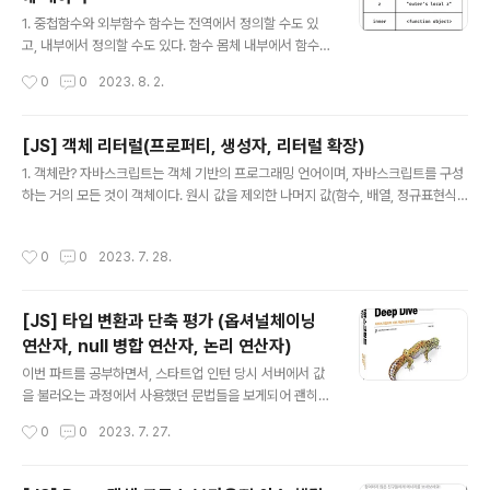
조가 가능하다. console.log(abc); // undefined abc
글 내용
= '123'; console.log(abc); // 123 var abc; 단, 할당
1. 중첩함수와 외부함수 함수는 전역에서 정의할 수도 있
문 이전에 변수를 참조하면 언제나 undefined를 반환하
고, 내부에서 정의할 수도 있다. 함수 몸체 내부에서 함수가
는 것에 유의해야 한다. 하지만 변수 선언문 이전에 변수를
정의된 것을 '함수의 중첩'이라고 한다. 그리고 함수 몸체
작성시간
0
0
2023. 8. 2.
참조하는 것은 가독..
내부에서 정의한 함수를 '중첩함수(nested function)' 중
첩함수를 포함하는 함수를 '외부함수(outer function)'라
고 한다. 함수는 중첩될 수 있으므로, 지역 스코프도 중첩될
[JS] 객체 리터럴(프로퍼티, 생성자, 리터럴 확장)
수 있다. 이는 스코프가 함수의 중첩에 의해 계층적 구조를
글 내용
1. 객체란? 자바스크립트는 객체 기반의 프로그래밍 언어이며, 자바스크립트를 구성
갖는다는 것을 의미한다. 다시 말해 중첩 함수의 지역 스코
하는 거의 모든 것이 객체이다. 원시 값을 제외한 나머지 값(함수, 배열, 정규표현식
프는 중첩 함수를 포함하는 외부 함수의 지역 스코프와 계
등)은 모두 객체다. 원시 값: 변경 불가능한 값 객체 값: 변경 가능한 값 var person
층적 구조를 갖는다. 이때 외부 함수의 지역 스코프를 중첩
= { name : 'Lee', age : 20 }; // 프로퍼티 키 : 프로퍼티 값 객체는 0개 이상의 프
함수의 상위 스코프라 한다. // 전역 스코프 var x = 'glob
작성시간
0
0
2023. 7. 28.
로퍼티로 구성된 집합이며, 프로퍼티는 키key와 값value으로 구성된다. 자바스크
al x' var y = 'global y..
립트에서 사용할 수 있는 모든 값은 프로퍼티 값이 될 수 있고, 함수도 일급객체이므
로 값으로 취급이 가능하다. 프로퍼티 값이 함수일 경우 일반 함수와 구분하기 위해
[JS] 타입 변환과 단축 평가 (옵셔널체이닝
메서드method라 부른다. 이처럼 객체는 프로퍼티와 메서드로 구성된 집합체이다.
연산자, null 병합 연산자, 논리 연산자)
var co..
글 내용
이번 파트를 공부하면서, 스타트업 인턴 당시 서버에서 값
을 불러오는 과정에서 사용했던 문법들을 보게되어 괜히
반갑고 이유를 알 수 있어서 부족한 점을 하나씩 채워나가
작성시간
0
0
2023. 7. 27.
는 기분이었다. 1. 타입 변환이란? 자바스크립트의 모든 값
은 타입이 있다. 값의 타입은 개발자의 의도에 따라 다른 타
입으로 변환할 수 있다. 명시적 타입 변환(타입 캐스팅) : 개