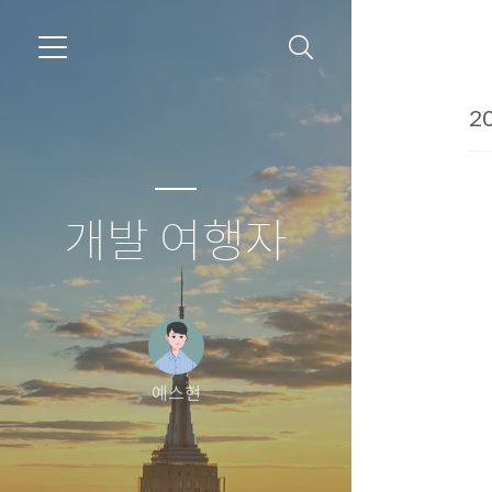
20
개발 여행자
예스현