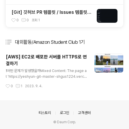
_modules/react-native-version-info)
[Git] 깃허브 PR 템플릿 / Issues 템플릿
생성 (Pull Requests & Issues Templat
0
0
조회
1
e)
대외활동/Amazon Student Club 1기
분류 전체보기
주요 글 목록
[AWS] EC2로 배포한 서버를 HTTPS로 연
결하기
글 내용
❗️어떤 문제가 발생했을까Mixed Content: The page a
t 'https://yeshyun-git-master-shgus1224.verce
l.app/' was loaded over HTTPS, but requested
작성시간
0
1
2023. 9. 4.
an insecure XMLHttpRequest endpoint 'http://~
~’. This request has been blocked; the content
must be served over HTTPS.포트폴리오 사이트 만
들고 AWS에 서버를 배포한 이후 에러가 발생했다. 이전
이후 클라이언트단에서 사진을 불러오는 방법으로 간단히
의안내
티스토리
로그인
고객센터
해결하면 되지만나름 서버공부를 해보겠다고 자신감 있게
© Daum Corp.
서버를 구축하고 배포했는데 에러가 발생했다.분명 로컬에
서는 잘 작동했는데!! Verce..