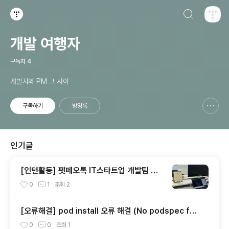
검색하기
티스토리
개발 여행자
구독자
4
개발자와 PM 그 사이
구독하기
방명록
신고하기 레이어
열기
인기글
[인턴활동] 펫페오톡 IT스타트업 개발팀 인
턴(2022.01~2022.06)
0
1
조회
2
[오류해결] pod install 오류 해결 (No podspec fou
nd for `react-native-version-info` in `../node
0
0
조회
1