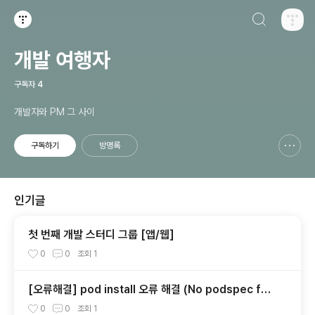
검색하기
티스토리
개발 여행자
구독자
4
개발자와 PM 그 사이
구독하기
방명록
신고하기 레이어
열기
인기글
첫 번째 개발 스터디 그룹 [앱/웹]
0
0
조회
1
[오류해결] pod install 오류 해결 (No podspec fou
nd for `react-native-version-info` in `../node
0
0
조회
1