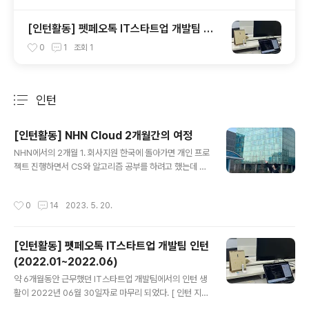
_modules/react-native-version-info)
[인턴활동] 펫페오톡 IT스타트업 개발팀 인
턴(2022.01~2022.06)
0
1
조회
1
인턴
분류 전체보기
주요 글 목록
[인턴활동] NHN Cloud 2개월간의 여정
글 내용
NHN에서의 2개월 1. 회사지원 한국에 돌아가면 개인 프로
젝트 진행하면서 CS와 알고리즘 공부를 하려고 했는데 학
교 홈페이지에서 NHN의 채용공고를 보게 되었다. 미국에
서 한창 프로젝트를 진행하고 있는 도중이었고 LA에 있는
작성시간
0
14
2023. 5. 20.
일정이었기에 지원기간이 정말 촉박했다. 밤 새고 LA에서
돌아온 당일 급하게 지원서를 작성했고 급하게 지원버튼을
클릭했다. 채용공고에 플랫폼 개발팀이라고만 적혀있고 정
[인턴활동] 펫페오톡 IT스타트업 개발팀 인턴
확한 기술스택이 기재되어있지 않았다. 구글링을 통해 알
(2022.01~2022.06)
아낸 결과 플랫폼 개발은 주로 자바와 Vue.js를 사용하는
글 내용
부서라는 사실을 알게되었고 자신감이 급하락했다. 평소
약 6개월동안 근무했던 IT스타트업 개발팀에서의 인턴 생
리액트, 리액트네이티브를 이용해서만 개발을 해보았지 자
활이 2022년 06월 30일자로 마무리 되었다. [ 인턴 지원
바와 Vue는 거의 무지하다고 보면 되었다. 그래도 배우면
기 : https://yeshyun.tistory.com/18 ] 아무것도 모르