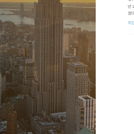
년 
겠다
표는
취
학점
음과