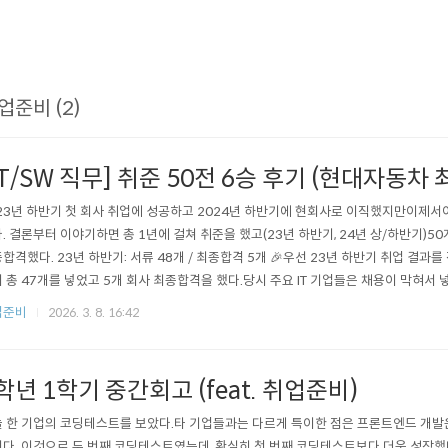
업준비 (2)
IT/SW 직무] 취준 50전 6승 후기 (현대자동차
23년 하반기 첫 회사 취업에 성공하고 2024년 하반기에 현회사로 이직했지만이제서
. 결론부터 이야기하면 총 1년에 걸쳐 취준을 했고(23년 하반기, 24년 상/하반기)50개
합격했다. 23년 하반기: 서류 48개 / 최종합격 5개 🎉우선 23년 하반기 취업 결과
 총 47개를 넣었고 5개 회사 최종합격을 했다.당시 주요 IT 기업들은 채용이 막혀서 
 📌 지원회사 (48개) 🏭 제조업(12개) : LG화학, 현대자동차, 현대모비스, KAI 한국
업준비
2026. 3. 8. 16:42
, GS칼텍스, 기아, LIG넥스원, 한화시스템, 한화글로벌, HD현대사이트솔루션💻 IT..
학년 1학기 중간회고 (feat. 취업준비)
 한 기업의 코딩테스트를 보았다.타 기업들과는 다르게 특이한 점은 프론트엔드 개발
다. 이것으로 두 번째 코딩테스트였는데, 확실히 첫 번째 코딩테스트보다 더욱 성장했다