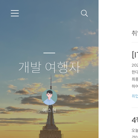
취
[
개발 여행자
20
한다
최종
하여
다.
취
닉스
예스현
4
오늘
것이