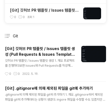
_modules/react-native-version-info)
[Git] 깃허브 PR 템플릿 / Issues 템플릿
생성 (Pull Requests & Issues Templat
0
0
조회
1
e)
Git
분류 전체보기
주요 글 목록
[Git] 깃허브 PR 템플릿 / Issues 템플릿 생
성 (Pull Requests & Issues Templat
글 내용
e)
깃허브 PR 템플릿 / Issues 템플릿 생성 1. 개요 프로젝트
를 진행하다보면 Issues와 Pull Requests를 작성해야
되는 경우가 많다. 그럴때마다 템플릿을 다시 작성하였는
작성시간
0
0
2022. 5. 19.
데, 이번에 템플릿을 만들어 자동 생성되도록 하고자 하였
다. 여기서, 템플릿이란 목차와 같은 것이다. 예를 들면 2.
템플릿 생성하기 우선 브랜치를 생성한 후 프로젝트 폴더
[Git] .gitignore에 의해 제외된 파일을 git에 추가하기
로 이동하여 .github 폴더를 생성한다. 명령어는 다음과 같
글 내용
.gitignore에 의해 제외된 파일을 git에 추가하기 1. 개요 .gitignore에서 제외된
다. mkdir .github 그 후 해당폴더로 이동하여 vi PUL
파일을 git에 추가해야되는 상황이 생겼다. ingore 파일을 수정할 수도 있겠지만 그
L_REQUEST_TEMPLATE.md // PR 템플릿 vi ISSUE
럼 추후에 다시 수정해야 되기에 git add 명령어를 이용하기로 했다. 2. 발생오류 gi
_TEMPLATE.md // Issue 템플릿 다음과 같은 .md 파
t add test.md .gitignore에 의해 제외된 파일을 git add 명령어를 이용하여 추
일을 생성하고..