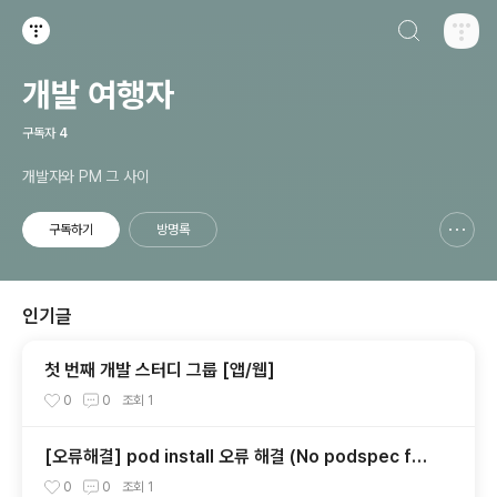
검색하기
티스토리
개발 여행자
구독자
4
개발자와 PM 그 사이
구독하기
방명록
신고하기 레이어
열기
인기글
첫 번째 개발 스터디 그룹 [앱/웹]
0
0
조회
1
[오류해결] pod install 오류 해결 (No podspec fou
nd for `react-native-version-info` in `../node
0
0
조회
1