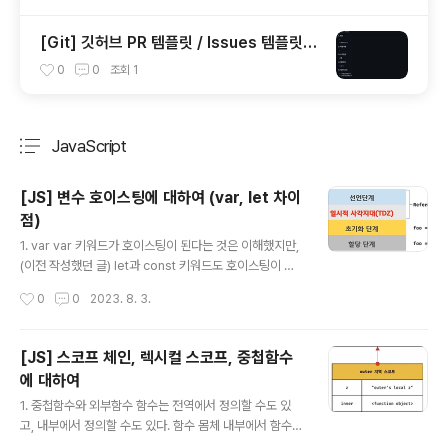
_modules/react-native-version-info)
[Git] 깃허브 PR 템플릿 / Issues 템플릿
생성 (Pull Requests & Issues Templat
0
0
조회
1
e)
JavaScript
분류 전체보기
주요 글 목록
[JS] 변수 호이스팅에 대하여 (var, let 차이
점)
글 내용
1. var var 키워드가 호이스팅이 된다는 것은 이해했지만,
(이전 작성했던 글) let과 const 키워드도 호이스팅이 된
다는 것을 완전히 이해하지는 못했었다. 이번에 헷갈렸던
작성시간
0
0
2023. 8. 3.
이론을 탐구해보고자 글을 작성한다. var 키워드로 변수를
선언하면 변수 호이스팅에 의해 변수 선언문이 스코프의
선두로 끌어 올려진 것처럼 동작한다. 즉, 변수 호이스팅에
[JS] 스코프 체인, 렉시컬 스코프, 중첩함수
의해 var 키워드로 선언한 변수는 변수 선언문 이전에 참
에 대하여
조가 가능하다. console.log(abc); // undefined abc
글 내용
= '123'; console.log(abc); // 123 var abc; 단, 할당
1. 중첩함수와 외부함수 함수는 전역에서 정의할 수도 있
문 이전에 변수를 참조하면 언제나 undefined를 반환하
고, 내부에서 정의할 수도 있다. 함수 몸체 내부에서 함수가
는 것에 유의해야 한다. 하지만 변수 선언문 이전에 변수를
정의된 것을 '함수의 중첩'이라고 한다. 그리고 함수 몸체