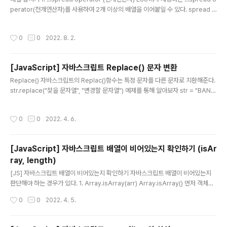
부분까지 학습하고자 이 책을 골랐다. 1. 프로그래밍 언어
perator(전개연산자)를 사용하여 2개 이상의 배열을 이어붙일 수 있다. spread o
명령을 수행하는 명령어를 컴퓨터에게 전달을 해야하는데,
perator(...) spread operator는 한글로 전개 연산자라고도 한다. ...spread op
컴퓨터가 이해할 수 있는 언어인 기계어(machine code)
erator는 배열에서 사용할때 배열의 원소들을 분해해서 개별요소로 만들어준다. 예
로 명령을 전달해야 한다. 하지만 사람이 기계어를 이해해
작성시간
0
0
2022. 8. 2.
제를 통해 알아보자 const arr1 = [1, 2, 3]; const arr2 = [4, 5, 6]; const arr3
서 기계어로 직접 명령을 전달하는데에는 한계가 있고 매
= [7, 8, 9]; const newArr = [ ...arr1, ...arr2, ...arr3 ]; // 1,2,3,4,5,6,7,8,9 각
우 어려운 일이다. 우리가 사용..
배열에 spread operator ...을 적용하면 ..
[JavaScript] 자바스크립트 Replace() 문자 변환
글 내용
Replace() 자바스크립트의 Replac()함수는 특정 문자를 다른 문자로 치환해준다.
str.replace("찾을 문자열", "변경할 문자열") 예제를 통해 알아보자 str = "BANA
NA"; result = str.replace("A", "#"); // B#NANA 실행결과는 다음과 같다. 처음
나오는 'A'문자만 '#'으로 변경되었는데, 그 이유는 replac()함수는 처음 일치하는
작성시간
0
0
2022. 4. 6.
문자열만 변환해주기 때문이다. global option (모든 텍스트 변환) 전체 문자를 바
꾸기 위해서는 global option을 이용해야한다. 이는 정규표현식을 사용해야 하는
데 정규표현식을 사용하는 방법은 아래와 같다. str.replace(/찾을 문자열/gi,'변경
[JavaScript] 자바스크립트 배열이 비어있는지 확인하기 (isAr
할 문자열') 이는 문자열에 존재하는 모든 '..
ray, length)
글 내용
[JS] 자바스크립트 배열이 비어있는지 확인하기 자바스크립트 배열이 비어있는지
판단해야 하는 경우가 있다. 1. Array.isArray(arr) Array.isArray() 먼저 객체가
배열인지 확인해야 한다. 배열인지 판단하기 위해서는 typeof가 아닌 Array.isArr
작성시간
0
0
2022. 4. 5.
ay() 함수를 사용해야 한다. 그 이유는 javascript에서 데이터 타입을 확인하기 위
한 typeof를 배열에 사용하면 'object'를 반환하기 때문이다. 따라서, 배열인지 확
인하기 위해서는 Array.isArray() 함수를 사용해야 한다. 2. arr.length === 0 ar