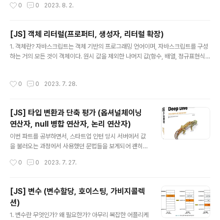
작성시간
0
0
2023. 8. 2.
참조하는 것은 가독..
내부에서 정의한 함수를 '중첩함수(nested function)' 중
첩함수를 포함하는 함수를 '외부함수(outer function)'라
고 한다. 함수는 중첩될 수 있으므로, 지역 스코프도 중첩될
[JS] 객체 리터럴(프로퍼티, 생성자, 리터럴 확장)
수 있다. 이는 스코프가 함수의 중첩에 의해 계층적 구조를
글 내용
1. 객체란? 자바스크립트는 객체 기반의 프로그래밍 언어이며, 자바스크립트를 구성
갖는다는 것을 의미한다. 다시 말해 중첩 함수의 지역 스코
하는 거의 모든 것이 객체이다. 원시 값을 제외한 나머지 값(함수, 배열, 정규표현식
프는 중첩 함수를 포함하는 외부 함수의 지역 스코프와 계
등)은 모두 객체다. 원시 값: 변경 불가능한 값 객체 값: 변경 가능한 값 var person
층적 구조를 갖는다. 이때 외부 함수의 지역 스코프를 중첩
= { name : 'Lee', age : 20 }; // 프로퍼티 키 : 프로퍼티 값 객체는 0개 이상의 프
함수의 상위 스코프라 한다. // 전역 스코프 var x = 'glob
작성시간
0
0
2023. 7. 28.
로퍼티로 구성된 집합이며, 프로퍼티는 키key와 값value으로 구성된다. 자바스크
al x' var y = 'global y..
립트에서 사용할 수 있는 모든 값은 프로퍼티 값이 될 수 있고, 함수도 일급객체이므
로 값으로 취급이 가능하다. 프로퍼티 값이 함수일 경우 일반 함수와 구분하기 위해
[JS] 타입 변환과 단축 평가 (옵셔널체이닝
메서드method라 부른다. 이처럼 객체는 프로퍼티와 메서드로 구성된 집합체이다.
연산자, null 병합 연산자, 논리 연산자)
var co..
글 내용
이번 파트를 공부하면서, 스타트업 인턴 당시 서버에서 값
을 불러오는 과정에서 사용했던 문법들을 보게되어 괜히
반갑고 이유를 알 수 있어서 부족한 점을 하나씩 채워나가
작성시간
0
0
2023. 7. 27.
는 기분이었다. 1. 타입 변환이란? 자바스크립트의 모든 값
은 타입이 있다. 값의 타입은 개발자의 의도에 따라 다른 타
입으로 변환할 수 있다. 명시적 타입 변환(타입 캐스팅) : 개
[JS] 변수 (변수할당, 호이스팅, 가비지콜렉
발자가 의도적으로 값의 타입을 변환하는 것 암묵적 타입
션)
변환(타입 강제 변환) : 표현식을 평가하는 도중에 자바스
글 내용
크립트 엔진에 의해 암묵적으로 타입이 자동 변환되는 것 v
1. 변수란 무엇인가? 왜 필요한가? 아무리 복잡한 어플리케