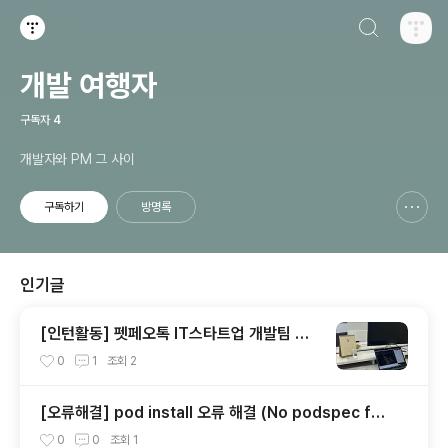
검색하기
티스토리
개발 여행자
구독자
4
개발자와 PM 그 사이
구독하기
방명록
신고하기 레이어
열기
인기글
[인턴활동] 펫페오톡 IT스타트업 개발팀 인
턴(2022.01~2022.06)
0
1
조회
2
[오류해결] pod install 오류 해결 (No podspec fou
nd for `react-native-version-info` in `../node
0
0
조회
1