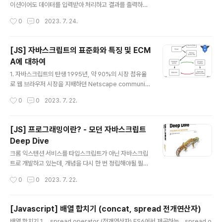
ar x = 10; var str = x.toString(); // 명시적 타입변환 c
이션이어도 데이터를 입력받아 처리하고 결과를 출력하는
onsole.log(typeof str, str); // string 10 var str2 =
것이 전부이다. 변수는 프로그래밍 언어에서 데이터를 관
작성시간
0
0
2023. 7. 24.
x + ''; /..
리하기 위한 핵심 개념이다. 10+20 다음을 계싼하려면 1
0, 20, +라는 기호의 의미를 알고 있어야 하고, 10 + 20
이라는 식의 의미도 해석할 수 있어야 한다. 사람이 10 + 2
[JS] 자바스크립트의 표준화와 특징 및 ECM
0이라는 식의 의미를 해석하면 + 기호의 의미대로 덧셈을
A에 대하여
하기 위해 숫자 10과 20을 두뇌에 기억한다. 그리고 10과
글 내용
20을 더한 결과인 30도 두뇌에 기억한다. 자바스크립트
1. 자바스크립트의 탄생 1995년, 약 90%의 시장 점유율
엔진도 사람과 유사하게 코드를 실행한다. 자바스크립트
로 웹 브라우저 시장을 지배하던 Netscape communic
엔진이 위 코드를 계산하려면 먼저 10, 20, +라는 기호(리
ations는 웹페이지의 보조적인 기능을 수행하기 위해 브
작성시간
0
0
2023. 7. 22.
터럴과 연산자)의 의미를 알고 있어야 하며, 10 + 20이라
라우저에서 동작하는 경량 프로그래밍 연어를 도입하기로
는..
결정했다. 이때 Brendan Eich가 개발한 언어가 바로 Jav
aScript이다. 1996년 3월, Netscape communicatio
[JS] 프로그래밍이란? - 모던 자바스크립트
ns의 웹 브라우저인 Netscape communications Nav
Deep Dive
igatior2에 탑재되었고 'Mocha(모카)'로 명명 되었다. 그
글 내용
러다 그해 9월 'LiveScript'로 이름이 바뀌었다가 12월에
크롬 익스텐션 서비스를 타입스크립트가 아닌 자바스크립
'JavaScript'라는 이름으로 최종 명명되었다. 자바스크립
트로 개발하고 있는데, 개념을 다시 한 번 정립해야될 필요
트는 현재 모든 브라우저의 표준 프로그래밍 언어로 자리
성을 느껴서 오늘부터 한 달 동안 책을 완독하고자 한다. 자
작성시간
0
0
2023. 7. 22.
잡았다. 2...
바스크립트 공부를 위해 책을 찾아보면 늘 상위권에 위치
해 있고, 많은 개발자들이 추천해줬던 책이다. 처음 자바스
크립트를 공부할 때는 초심자에게는 어려울 것이라고 하여
[Javascript] 배열 합치기 (concat, spread 전개연산자)
Do IT! 시리즈를 보았는데, 이제는 자바스크립트의 깊숙한
글 내용
배열 합치기 1. ...spread operator (전개연산자) ES6에서 제공하는 ...spread o