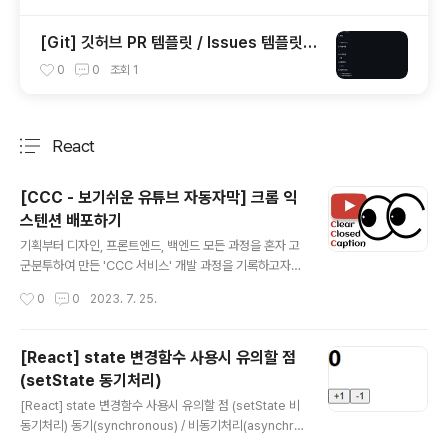
_modules/react-native-version-info)
[Git] 깃허브 PR 템플릿 / Issues 템플릿
생성 (Pull Requests & Issues Templat
0
0
조회
1
e)
React
분류 전체보기
주요 글 목록
[CCC - 보기쉬운 유튜브 자동자막] 크롬 익
스텐션 배포하기
글 내용
기획부터 디자인, 프론트엔드, 백엔드 모든 과정을 혼자 고
군분투하여 만든 'CCC 서비스' 개발 과정을 기록하고자
한다. CCC란 보기쉬운 유튜브 자동자막 서비스로, 유튜브
작성시간
0
0
2023. 7. 25.
자동자막의 사용 경험을 높이고자 만든 서비스이다. 자세
한 내용은 배포 이후 별도의 포스팅으로 소개하고자 한다.
이번 포스팅에서는 크롬 익스텐션 배포 방법을 간략하게
[React] state 변경함수 사용시 유의할 점
소개한다. 크롬 익스텐션 배포하기 1. 크롬 웹 스토어에 접
(setState 동기처리)
속 후 설정 아이콘을 클릭하여 개발자 대시보드 클릭 2. C
글 내용
hrome 앱스토어 개발자로 등록하기 위한 수수료 $5를
[React] state 변경함수 사용시 유의할 점 (setState 비
결제 나는 해외결제 카드가 있어서 문제없이 진행했는데,
동기처리) 동기(synchronous) / 비동기처리(asynchro
아마 Master 카드나 Visa 카드와 같이 해외결제 가능한
nous)란? 자바스크립트는 일반적인 코드를 작성하면 동