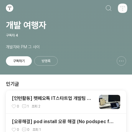
검색하기
티스토리
개발 여행자
구독자
4
개발자와 PM 그 사이
구독하기
방명록
신고하기 레이어
열기
인기글
[인턴활동] 펫페오톡 IT스타트업 개발팀 인
턴(2022.01~2022.06)
0
1
조회
2
[오류해결] pod install 오류 해결 (No podspec fou
nd for `react-native-version-info` in `../node
0
0
조회
1