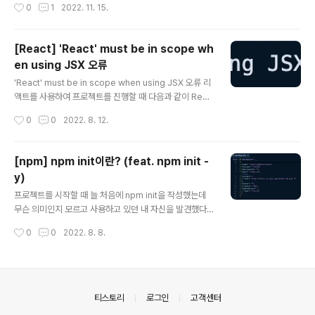
작성시간
0
1
2022. 11. 15.
카드만 되는듯 하다. 3. 결제가 완료되면 개발자 대시보드
기적으로 처리한다. 동기적으로 처리한다는 것을 쉽게 얘
페이지에 접근이 가능 ..
기하면 코드를 적은 순서대로 윗줄부터 차례로 코드가 실
행된다는 뜻이다. 사실 거의 모든 프로그래밍 언어들은 위
[React] 'React' must be in scope wh
에서 부터 차례대로 동기적으로 코드가 실행된다. consol
en using JSX 오류
e.log(1+1) console.log(1-1) console.log(1) // 결과
글 내용
값 2 0 1 자바스크립트에서 비동기 처리를 이용하고자 하
'React' must be in scope when using JSX 오류 리
면 ajax, setTimeout과 같은 함수들을 사용한다. 이런
액트를 사용하여 프로젝트를 진행할 때 다음과 같이 Reac
함수들은 처리시간이 오래걸리는데, ajax를 예로 들면 인
t를 import 하지 않으면 오류가 발생한다. JSX는 자바스
작성시간
0
0
2022. 8. 12.
터넷 상황이 안좋으면 코드 실..
크립트 문법의 확장으로 ECMA 표준이 아니다. 따라서 바
벨과 같은 툴로 JSX를 자바스크립트로 변환해야 한다. 바
벨이 JSX가 사용되었음을 알고 이를 변환하도록 하기 위
[npm] npm init이란? (feat. npm init -
해서는 React를 반드시 import 해주어야 한다. import
y)
React from "react";​
글 내용
프로젝트를 시작할 때 늘 처음에 npm init을 작성했는데
무슨 의미인지 모르고 사용하고 있던 내 자신을 발견했다.
1. npm init이란? npm init 다음과 같이 입력하면 'packa
작성시간
0
0
2022. 8. 8.
ge.json' 파일이 만들어진다. 2. npm init -y의 의미 보통
npm init만 입력하면 npm project에 대한 기본 Form을
위와 같이 하나씩 작성해야한다. npm init -y 하지만 "ye
s"라는 의미의'-y' 속성값을 같이 입력하면 'default' 값으
로 설정된 package.json을 만들 수 있다.
의안내
티스토리
로그인
고객센터