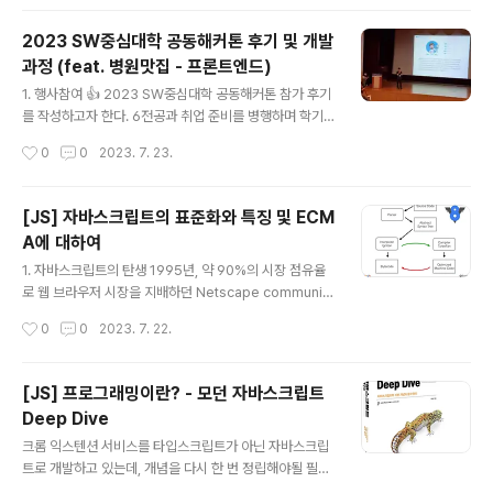
페이지에 접근이 가능 ..
0, 20, +라는 기호의 의미를 알고 있어야 하고, 10 + 20
이라는 식의 의미도 해석할 수 있어야 한다. 사람이 10 + 2
2023 SW중심대학 공동해커톤 후기 및 개발
0이라는 식의 의미를 해석하면 + 기호의 의미대로 덧셈을
과정 (feat. 병원맛집 - 프론트엔드)
하기 위해 숫자 10과 20을 두뇌에 기억한다. 그리고 10과
글 내용
20을 더한 결과인 30도 두뇌에 기억한다. 자바스크립트
1. 행사참여 👍 2023 SW중심대학 공동해커톤 참가 후기
엔진도 사람과 유사하게 코드를 실행한다. 자바스크립트
를 작성하고자 한다. 6전공과 취업 준비를 병행하며 학기
엔진이 위 코드를 계산하려면 먼저 10, 20, +라는 기호(리
의 끝을 향해 달리고 있을 무렵 학교 홈페이지에 해커톤 공
작성시간
0
0
2023. 7. 23.
터럴과 연산자)의 의미를 알고 있어야 하며, 10 + 20이라
지사항이 올라왔다. 인턴과 동아리 활동은 여러번 해보았
는..
지만 해커톤 경험은 없었기에 이번 기회에 참가하고자 하
였다. 학교에서 5인에 선발이 되고, 해커톤에 6월 28일부
[JS] 자바스크립트의 표준화와 특징 및 ECM
터 6월 30일까지 천안의 한 연수원에서 해커톤에 참여했
A에 대하여
다. 청주에 살고있는데 마침 청주공항에서 픽업이 가능하
글 내용
다고 하여서, 아침에 청주공항에서 다같이 출발했다. 다들
1. 자바스크립트의 탄생 1995년, 약 90%의 시장 점유율
다 같이 왔는데 나만 혼자여서 뻘쭘하긴 했지만 행사장에
로 웹 브라우저 시장을 지배하던 Netscape communic
서 팀원들과 친해질 생각에 설렘 가득이었다! 전날 PT 과
ations는 웹페이지의 보조적인 기능을 수행하기 위해 브
작성시간
0
0
2023. 7. 22.
제를 새벽 4시까지 작성 하느냐고 정신도 없었고 피곤했지
라우저에서 동작하는 경량 프로그래밍 연어를 도입하기로
만 행사장에 들어선 순간 분위기에 압도되어..
결정했다. 이때 Brendan Eich가 개발한 언어가 바로 Jav
aScript이다. 1996년 3월, Netscape communicatio
[JS] 프로그래밍이란? - 모던 자바스크립트
ns의 웹 브라우저인 Netscape communications Nav
Deep Dive
igatior2에 탑재되었고 'Mocha(모카)'로 명명 되었다. 그
글 내용
러다 그해 9월 'LiveScript'로 이름이 바뀌었다가 12월에
크롬 익스텐션 서비스를 타입스크립트가 아닌 자바스크립
'JavaScript'라는 이름으로 최종 명명되었다. 자바스크립
트로 개발하고 있는데, 개념을 다시 한 번 정립해야될 필요
트는 현재 모든 브라우저의 표준 프로그래밍 언어로 자리
성을 느껴서 오늘부터 한 달 동안 책을 완독하고자 한다. 자