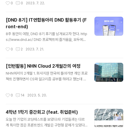
작성시간
0
0
2023. 7. 22.
잡았다. 2...
바스크립트 공부를 위해 책을 찾아보면 늘 상위권에 위치
해 있고, 많은 개발자들이 추천해줬던 책이다. 처음 자바스
크립트를 공부할 때는 초심자에게는 어려울 것이라고 하여
[DND 8기] IT연합동아리 DND 활동후기 (F
Do IT! 시리즈를 보았는데, 이제는 자바스크립트의 깊숙한
ront-end)
부분까지 학습하고자 이 책을 골랐다. 1. 프로그래밍 언어
글 내용
명령을 수행하는 명령어를 컴퓨터에게 전달을 해야하는데,
8주 동안의 여정, DND 8기 후기를 남겨보고자 한다. http
컴퓨터가 이해할 수 있는 언어인 기계어(machine code)
s://www.dnd.ac/ DND 프로젝트에 즐거움을, 모두에게
로 명령을 전달해야 한다. 하지만 사람이 기계어를 이해해
기회를 www.dnd.ac 1) 지원동기 2022년 12월, 미국 퍼
작성시간
0
2
2023. 7. 21.
서 기계어로 직접 명령을 전달하는데에는 한계가 있고 매
듀대학교에서 한창 프로젝트를 마무리 하고있던 당시 한국
우 어려운 일이다. 우리가 사용..
에 돌아가면 뭘 해야될까 하는 많은 고민이 있었다. 3-2를
마무리 한 시점이어서 나에겐 선택지가 3개 있었다. 1) 코
[인턴활동] NHN Cloud 2개월간의 여정
딩테스트 & CS 공부 2) 인턴 3) 개발동아리 및 프로젝트
글 내용
NHN에서의 2개월 1. 회사지원 한국에 돌아가면 개인 프로
3개 전부 필요한 경험이고 배움이라고 생각하여 에랏 모르
젝트 진행하면서 CS와 알고리즘 공부를 하려고 했는데 학
겠다! 하며 전부 지원했다. 뭐 하나만 되면 되니까! 그중 개
교 홈페이지에서 NHN의 채용공고를 보게 되었다. 미국에
발동아리는 저학년 때부터 계속 하고싶은 활동 중 하나였
서 한창 프로젝트를 진행하고 있는 도중이었고 LA에 있는
다. 주변 개발자들은 모두들 한 번씩 꼭 거치는 관문처럼 여
작성시간
0
14
2023. 5. 20.
일정이었기에 지원기간이 정말 촉박했다. 밤 새고 LA에서
겨졌달까? 짧은 기간내에 하나의 서비스를 런칭해야..
돌아온 당일 급하게 지원서를 작성했고 급하게 지원버튼을
클릭했다. 채용공고에 플랫폼 개발팀이라고만 적혀있고 정
4학년 1학기 중간회고 (feat. 취업준비)
확한 기술스택이 기재되어있지 않았다. 구글링을 통해 알
글 내용
아낸 결과 플랫폼 개발은 주로 자바와 Vue.js를 사용하는
오늘 한 기업의 코딩테스트를 보았다.타 기업들과는 다르
부서라는 사실을 알게되었고 자신감이 급하락했다. 평소
게 특이한 점은 프론트엔드 개발은 구현형 문제가 있었다