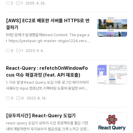
작성시간
2
1
2025. 4. 26.
는 현재 주목받는 SPA, MPA, PWA를 중심으로 어떤 아
시스템, 한화글로벌, HD현대사이트솔루션💻 IT..
키텍처가 앞으로 주류가 될지 살펴본다.2. SPA: 앱 같은
웹SPA는 한 번의 페이지 로딩 이후, 필요한 데이터만 비동
[AWS] EC2로 배포한 서버를 HTTPS로 연
기적으로 불러와 화면을 갱신. 대표적인 기술은 React, V
결하기
ue, Angular 등이 있으며, UX 측면에서 빠른 반응성과 모
글 내용
바일 친화적인 구조로 주목받고 있다.장점: 빠른 전환, 모바
❗️어떤 문제가 발생했을까Mixed Content: The page a
일 친화적단점: 초기 로딩 느림, SEO 이슈대표 사례: Gma
t 'https://yeshyun-git-master-shgus1224.verce
il, Facebook, Twitter3. MPA: 전통..
l.app/' was loaded over HTTPS, but requested
작성시간
0
1
2023. 9. 4.
an insecure XMLHttpRequest endpoint 'http://~
~’. This request has been blocked; the content
must be served over HTTPS.포트폴리오 사이트 만
React-Query : refetchOnWindowFo
들고 AWS에 서버를 배포한 이후 에러가 발생했다. 이전
cus 이슈 해결과정 (feat. API 재호출)
이후 클라이언트단에서 사진을 불러오는 방법으로 간단히
글 내용
해결하면 되지만나름 서버공부를 해보겠다고 자신감 있게
1. 이슈 발생 React Query 도입 이후 로그인 페이지에서
서버를 구축하고 배포했는데 에러가 발생했다.분명 로컬에
사용되는 Input 컴포넌트 리팩터링 도중에 동일한 API를
서는 잘 작동했는데!! Verce..
여러번 호출하는 이슈를 발견했다. 개발자 도구의 네트워
작성시간
0
0
2023. 8. 14.
크 탭을 확인하면 동일한 API가 여러번 호출된 것을 확인
할 수 있다. 이런 상황이 발생하는 경우는 다른 인터넷 창,
탭, 어플리케이션에 방문했다가 돌아오면 API를 재요청하
[모두의시간] React-Query 도입기
는 것이었다. 알고보니 Background Refetch라는 개념
글 내용
react-query 도입기 모두의 시간 프로젝트를 짧은 기한
이 있었다. 2. 어떻게 해결했나? - Background Refetc
내에 개발하면서 유지보수의 필요성을 크게 느끼고 있었
h (feat. refetchOnWindowFocus) Background Re