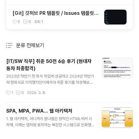
_modules/react-native-version-info)
[Git] 깃허브 PR 템플릿 / Issues 템플릿
생성 (Pull Requests & Issues Templat
0
0
조회
1
e)
분류 전체보기
주요 글 목록
[IT/SW 직무] 취준 50전 6승 후기 (현대자
동차 최종합격)
글 내용
2023년 하반기 첫 회사 취업에 성공하고 2024년 하반기
에 현회사로 이직했지만이제서야 취준 후기를 작성해보고
자 한다. 결론부터 이야기하면 총 1년에 걸쳐 취준을 했고
작성시간
1
0
2026. 3. 8.
(23년 하반기, 24년 상/하반기)50개 회사 지원 -> 6개
회사에 최종합격했다. 23년 하반기: 서류 48개 / 최종합격
5개 🎉우선 23년 하반기 취업 결과를 정리하면 서류는 인
SPA, MPA, PWA… 웹 아키텍처
턴을 포함하여 총 47개를 넣었고 5개 회사 최종합격을 했
글 내용
1. 웹 아키텍처, 어디까지 왔나웹은 정적인 HTML에서 시
다.당시 주요 IT 기업들은 채용이 막혀서 넣지 못했다는 건
작해, 이제는 앱처럼 동작하는 복잡한 시스템으로 진화했
조금 아쉬웠다. 📌 지원회사 (48개) 🏭 제조업(12개) : L
다. 이 과정에서 다양한 아키텍처가 등장했고, 각각의 방식
G화학, 현대자동차, 현대모비스, KAI 한국항공우주산업,
은 시대적 요구와 기술 환경에 따라 선택되었다. 이 글에서
삼성전자, SK하이닉스, GS칼텍스, 기아, LIG넥스원, 한화