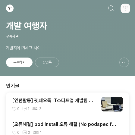
검색하기
티스토리
개발 여행자
구독자
4
개발자와 PM 그 사이
구독하기
방명록
신고하기 레이어
열기
인기글
[인턴활동] 펫페오톡 IT스타트업 개발팀 인
턴(2022.01~2022.06)
0
1
조회
2
[오류해결] pod install 오류 해결 (No podspec fou
nd for `react-native-version-info` in `../node
0
0
조회
1