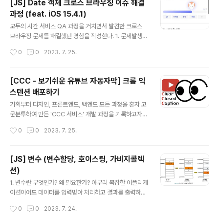
[JS] Date 객체 크로스 브라우징 이슈 해결
발자가 의도적으로 값의 타입을 변환하는 것 암묵적 타입
과정 (feat. iOS 15.4.1)
변환(타입 강제 변환) : 표현식을 평가하는 도중에 자바스
글 내용
크립트 엔진에 의해 암묵적으로 타입이 자동 변환되는 것 v
모두의 시간 서비스 QA 과정을 거치면서 발견한 크로스
ar x = 10; var str = x.toString(); // 명시적 타입변환 c
브라우징 문제를 해결했던 경험을 작성한다. 1. 문제발생
onsole.log(typeof str, str); // string 10 var str2 =
사이드 프로젝트로 개발하고 배포까지 진행했던 모두의 시
작성시간
0
0
2023. 7. 25.
x + ''; /..
간 서비스를 사용하다가 밤 23:00시경 큰 이슈를 발견했
다. 서비스 내에 참여자들이 일정을 등록하는 기한을 설정
하는 기능이 있는데, 날짜가 NaN 형식으로 보여지는 문제
[CCC - 보기쉬운 유튜브 자동자막] 크롬 익
였다. 단순히 Date 객체에 형식을 잘 못 전달했다는 생각
스텐션 배포하기
이 든 것도 잠시, 다른 팀원은 잘 보인다는 것이었다 🫢 브
글 내용
라우저 차이 문제인가 싶어서 확인하였지만 그것도 아니었
기획부터 디자인, 프론트엔드, 백엔드 모든 과정을 혼자 고
고, 네트워크 문제도 아니었다. 그럼 기기 버전 문제라고 생
군분투하여 만든 'CCC 서비스' 개발 과정을 기록하고자
각하여 버전을 비교 해보았는데 안보이는 팀원의 iOS 버전
한다. CCC란 보기쉬운 유튜브 자동자막 서비스로, 유튜브
작성시간
0
0
2023. 7. 25.
은 15.4.1였고 잘보이는 팀원들의 iOS 버전은 16 이상이
자동자막의 사용 경험을 높이고자 만든 서비스이다. 자세
었다. 2. 문제해결 문제..
한 내용은 배포 이후 별도의 포스팅으로 소개하고자 한다.
이번 포스팅에서는 크롬 익스텐션 배포 방법을 간략하게
[JS] 변수 (변수할당, 호이스팅, 가비지콜렉
소개한다. 크롬 익스텐션 배포하기 1. 크롬 웹 스토어에 접
션)
속 후 설정 아이콘을 클릭하여 개발자 대시보드 클릭 2. C
글 내용
hrome 앱스토어 개발자로 등록하기 위한 수수료 $5를
1. 변수란 무엇인가? 왜 필요한가? 아무리 복잡한 어플리케
결제 나는 해외결제 카드가 있어서 문제없이 진행했는데,
이션이어도 데이터를 입력받아 처리하고 결과를 출력하는
아마 Master 카드나 Visa 카드와 같이 해외결제 가능한
것이 전부이다. 변수는 프로그래밍 언어에서 데이터를 관
작성시간
0
0
2023. 7. 24.
카드만 되는듯 하다. 3. 결제가 완료되면 개발자 대시보드
리하기 위한 핵심 개념이다. 10+20 다음을 계싼하려면 1