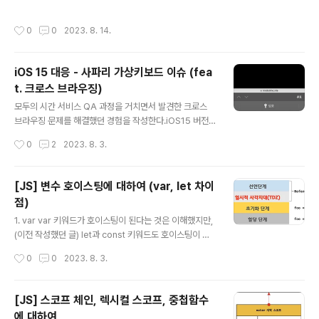
다. 메인 개발을 전부 마친 이후에 공통 컴포넌트를 우선적
fetch란 브라우저가 해당 캐시에 대한 데이터를 재요청하
으로 재정돈하고 react-query를 도입했다. React Que
는 것으로, 이를 통해 캐시가 항상 최신의 상태를 유지하도
작성시간
0
0
2023. 8. 14.
ry를 도입 해야겠다고 생각한 가장 큰 이유 중 하나는 API
록 한다. - refetchOn..
를 요청해야 하는 페이지가 하나 둘 늘어났고 useEffct, a
sync await, try catch, loading state... 코드의 줄 수
iOS 15 대응 - 사파리 가상키보드 이슈 (fea
가 불필요하게 길어지고 복잡해졌기 때문이다. 또한 생성
t. 크로스 브라우징)
한 방의 정보를 불러오는 API를 호출하는 페이지가 많은
글 내용
데, 데이터가 업데이트 되지 않았을 때는 일정시간 내에는
모두의 시간 서비스 QA 과정을 거치면서 발견한 크로스
동일한 데이터를 사용하는게 맞다고 판단했다. API 요청을
브라우징 문제를 해결했던 경험을 작성한다.iOS15 버전이
최소화 하고싶었고, 추후 방생성하는 페이..
릴리즈 된 이후에 사파리 브라우저에서만 발생하는 '크로
작성시간
0
2
2023. 8. 3.
스브라우징' 이슈인 만큼 자세히 기록하고자 한다.1. 이슈
발생모두의시간 서비스에서 방을 생성하는 과정에서 inpu
t창에 정보를 입력해야 되는 부분이 있다.input 창을 클릭
[JS] 변수 호이스팅에 대하여 (var, let 차이
하면 하단에서 키보드가 올라오는데, 키보드 창이 올라온
점)
상황에서 스크롤을 아래로 내리면 검은 빈공간이 표시된
글 내용
다.서비스 사용에는 문제가 없지만, 사용자의 경험을 헤칠
1. var var 키워드가 호이스팅이 된다는 것은 이해했지만,
수 있는 문제가 있기에 이를 해결하고자 했다.파악한 이슈
(이전 작성했던 글) let과 const 키워드도 호이스팅이 된
는 다음과 같다.키보드를 열기전 : 화면의 높이키보드를 열
다는 것을 완전히 이해하지는 못했었다. 이번에 헷갈렸던
작성시간
0
0
2023. 8. 3.
었을 때 : 화면의 높이 + 키보드의 높이키보드가 나오기 전
이론을 탐구해보고자 글을 작성한다. var 키워드로 변수를
에는 document가 존재할 수..
선언하면 변수 호이스팅에 의해 변수 선언문이 스코프의
선두로 끌어 올려진 것처럼 동작한다. 즉, 변수 호이스팅에
[JS] 스코프 체인, 렉시컬 스코프, 중첩함수
의해 var 키워드로 선언한 변수는 변수 선언문 이전에 참
에 대하여