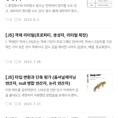
조가 가능하다. console.log(abc); // undefined abc
글 내용
= '123'; console.log(abc); // 123 var abc; 단, 할당
1. 중첩함수와 외부함수 함수는 전역에서 정의할 수도 있
문 이전에 변수를 참조하면 언제나 undefined를 반환하
고, 내부에서 정의할 수도 있다. 함수 몸체 내부에서 함수가
는 것에 유의해야 한다. 하지만 변수 선언문 이전에 변수를
정의된 것을 '함수의 중첩'이라고 한다. 그리고 함수 몸체
작성시간
0
0
2023. 8. 2.
참조하는 것은 가독..
내부에서 정의한 함수를 '중첩함수(nested function)' 중
첩함수를 포함하는 함수를 '외부함수(outer function)'라
고 한다. 함수는 중첩될 수 있으므로, 지역 스코프도 중첩될
[JS] 객체 리터럴(프로퍼티, 생성자, 리터럴 확장)
수 있다. 이는 스코프가 함수의 중첩에 의해 계층적 구조를
글 내용
1. 객체란? 자바스크립트는 객체 기반의 프로그래밍 언어이며, 자바스크립트를 구성
갖는다는 것을 의미한다. 다시 말해 중첩 함수의 지역 스코
하는 거의 모든 것이 객체이다. 원시 값을 제외한 나머지 값(함수, 배열, 정규표현식
프는 중첩 함수를 포함하는 외부 함수의 지역 스코프와 계
등)은 모두 객체다. 원시 값: 변경 불가능한 값 객체 값: 변경 가능한 값 var person
층적 구조를 갖는다. 이때 외부 함수의 지역 스코프를 중첩
= { name : 'Lee', age : 20 }; // 프로퍼티 키 : 프로퍼티 값 객체는 0개 이상의 프
함수의 상위 스코프라 한다. // 전역 스코프 var x = 'glob
작성시간
0
0
2023. 7. 28.
로퍼티로 구성된 집합이며, 프로퍼티는 키key와 값value으로 구성된다. 자바스크
al x' var y = 'global y..
립트에서 사용할 수 있는 모든 값은 프로퍼티 값이 될 수 있고, 함수도 일급객체이므
로 값으로 취급이 가능하다. 프로퍼티 값이 함수일 경우 일반 함수와 구분하기 위해
[JS] 타입 변환과 단축 평가 (옵셔널체이닝
메서드method라 부른다. 이처럼 객체는 프로퍼티와 메서드로 구성된 집합체이다.
연산자, null 병합 연산자, 논리 연산자)
var co..
글 내용
이번 파트를 공부하면서, 스타트업 인턴 당시 서버에서 값
을 불러오는 과정에서 사용했던 문법들을 보게되어 괜히
반갑고 이유를 알 수 있어서 부족한 점을 하나씩 채워나가
작성시간
0
0
2023. 7. 27.
는 기분이었다. 1. 타입 변환이란? 자바스크립트의 모든 값
은 타입이 있다. 값의 타입은 개발자의 의도에 따라 다른 타
입으로 변환할 수 있다. 명시적 타입 변환(타입 캐스팅) : 개