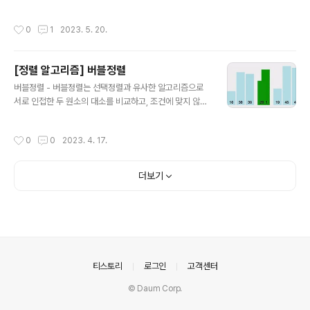
리액트, 리액트네이티브를 이용해서만 개발을 해보았지 자
는 것이다. 이것으로 두 번째 코딩테스트였는데, 확실히 첫
바와 Vue는 거의 무지하다고 보면 되었다. 그래도 배우면
번째 코딩테스트보다 더욱 성장했다는 것을 알 수 있었다.
작성시간
0
1
2023. 5. 20.
되겠지! 하는 마음에 무작정 서류합격 ..
4학년 2학기 때부터 취업준비를 시작하려 했지만, 요즘 취
업시장이 점점 안좋아지는 걸 보면서 최대한 빠르게 취업
을 해야겠다고 생각을 했다. 그래서 무작정 인턴부터 정규
[정렬 알고리즘] 버블정렬
직까지 서류를 넣고 코딩테스트를 하나 둘 보고있다.이번
글 내용
학기의 목표는 본격적으로 취업준비를 하기 이전에 어떠한
버블정렬 - 버블정렬는 선택정렬과 유사한 알고리즘으로
점이 부족하고, 어느 부분을 채워야 하는지 알아보는 것이
서로 인접한 두 원소의 대소를 비교하고, 조건에 맞지 않다
었는데 18학점을 들으면서 준비를 하니 생각보다 더욱 바
면 자리를 교환하며 정렬하는 알고리즘 이다. - 시간복잡도
쁘고 힘들다. 약 한 달간 취업준비를 하면서 내가 생각한 부
는 O(n^2) 이다. 정렬이 돼있던 안돼있던, 2개의 원소를
작성시간
0
0
2023. 4. 17.
족한 점은 다음과 같다.1. 프로젝트들의 ..
비교하기 때문에 최선, 평균, 최악의 경우 모두 시간복잡도
가 O(n^2) 으로 동일하다. 버블정렬은 이웃한 2개의 숫자
끼리 비교하면서 서로 바꿔주는 것이다. 앞선 선택정렬과
더보기
동일하게 이중 반복문을 이용하면 된다. 간단한 오름차순
문제를 풀어보자 function solution(arr) { let answer
= arr; for (let i = 0; i < arr.length - 1; i++) { for (let
j = i; j < arr.length - i - 1; j++) {..
의안내
티스토리
로그인
고객센터
© Daum Corp.