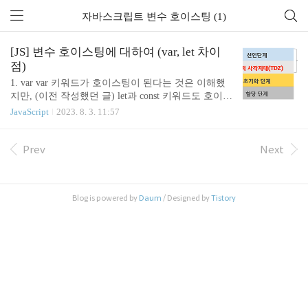
자바스크립트 변수 호이스팅 (1)
[JS] 변수 호이스팅에 대하여 (var, let 차이
점)
1. var var 키워드가 호이스팅이 된다는 것은 이해했
지만, (이전 작성했던 글) let과 const 키워드도 호이스
팅이 된다는 것을 완전히 이해하지는 못했었다. 이번
JavaScript
2023. 8. 3. 11:57
에 헷갈렸던 이론을 탐구해보고자 글을 작성한다. va
r 키워드로 변수를 선언하면 변수 호이스팅에 의해
변수 선언문이 스코프의 선두로 끌어 올려진 것처럼
Prev
Next
동작한다. 즉, 변수 호이스팅에 의해 var 키워드로 선
언한 변수는 변수 선언문 이전에 참조가 가능하다. c
onsole.log(abc); // undefined abc = '123'; console.log(ab
Blog is powered by
Daum
/ Designed by
Tistory
c); // 123 var abc; 단, 할당문 이전에 변수를 참조하면
언제나 undefined를 반환하는 것에 유의해야 한다. 하
지만 변수 선언문 이전에 변수를 참조하는 것은 가
독..