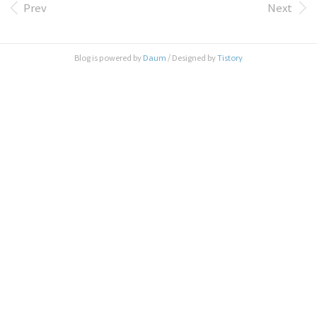
5, 6]입니다. 2에서 나온 배열의 3번째 숫자는 5입니
Prev
Next
다. 배열 array, [i, j, k]를 원소로 가진 2차원 배열 com
mands가 매개변수로 주어질 때, commands의 모든 원
소에 대해 앞서 설명한 연산을 적용했을 때 나온 결
Blog is powered by
Daum
/ Designed by
Tistory
과를 배열에 담아 return 하도록 solution 함수를 작성
해주세요. 제한사항 array의 길이는 1 이상 100 이하
입니다. ar..