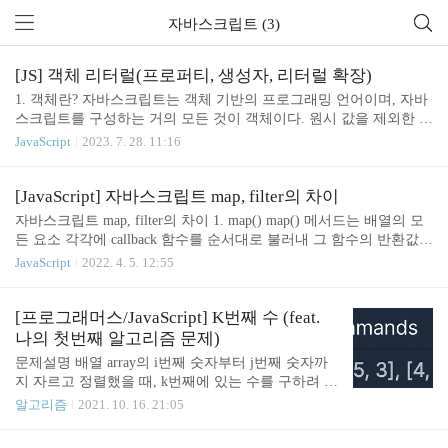
자바스크립트 (3)
[JS] 객체 리터럴(프로퍼티, 생성자, 리터럴 확장)
1. 객체란? 자바스크립트는 객체 기반의 프로그래밍 언어이며, 자바
스크립트를 구성하는 거의 모든 것이 객체이다. 원시 값을 제외한 나
머지 값(함수, 배열, 정규표현식 등)은 모두 객체다. 원시 값: 변경 불
JavaScript
2023. 7. 28. 11:16
가능한 값 객체 값: 변경 가능한 값 var person = { name : 'Lee', age : 2
0 }; // 프로퍼티 키 : 프로퍼티 값 객체는 0개 이상의 프로퍼티로 구
성된 집합이며, 프로퍼티는 키key와 값value으로 구성된다. 자바스크
[JavaScript] 자바스크립트 map, filter의 차이
립트에서 사용할 수 있는 모든 값은 프로퍼티 값이 될 수 있고, 함수
자바스크립트 map, filter의 차이 1. map() map() 메서드는 배열의 모
도 일급객체이므로 값으로 취급이 가능하다. 프로퍼티 값이 함수일
든 요소 각각에 callback 함수를 순서대로 불러내 그 함수의 반환값으
경우 일반 함수와 구분하기 위해 메서드method라 부른다. 이처럼 객
로 새로운 배열을 만들어낸다. * 기존 배열과 배열의 길이가 달라질
JavaScript
2022. 4. 5. 12:55
체는 프로퍼티와 메서드로 구성된 집합체이다. var co..
수 없음 array.map(callback(currentValue[, index[, array]])[. thisArg]) - c
allback 함수는 array의 모든 요소를 호출한다. - currentValue(현재값)
에는 array안에서 처리될 현재 요소를 넣는다. - index(Optional)에는
[프로그래머스/JavaScript] K번째 수 (feat.
처리할 현재 요소의 인덱스를 넣는다. - array(Optional)에는 map()을
나의 첫번째 알고리즘 문제)
호출한 배열을 넣는다. - thisArg(Optional)에는 callback을 실행할 때 t
문제설명 배열 array의 i번째 숫자부터 j번째 숫자까
h..
지 자르고 정렬했을 때, k번째에 있는 수를 구하려 합
니다. 예를 들어 array가 [1, 5, 2, 6, 3, 7, 4], i = 2, j =
알고리즘
2021. 10. 16. 21:05
5, k = 3이라면 array의 2번째부터 5번째까지 자르면
[5, 2, 6, 3]입니다. 1에서 나온 배열을 정렬하면 [2, 3,