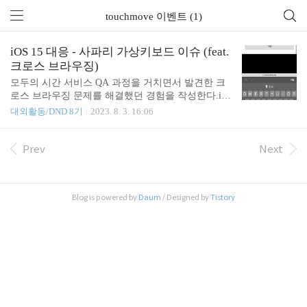
touchmove 이벤트 (1)
iOS 15 대응 - 사파리 가상키보드 이슈 (feat.
크로스 브라우징)
모두의 시간 서비스 QA 과정을 거치면서 발견한 크
로스 브라우징 문제를 해결했던 경험을 작성한다.iO
S15 버전이 릴리즈 된 이후에 사파리 브라우저에서
대외활동/DND 8기
2023. 8. 3. 16:06
만 발생하는 '크로스브라우징' 이슈인 만큼 자세히 기
록하고자 한다.1. 이슈 발생모두의시간 서비스에서
방을 생성하는 과정에서 input창에 정보를 입력해야
Prev
Next
되는 부분이 있다.input 창을 클릭하면 하단에서 키보
드가 올라오는데, 키보드 창이 올라온 상황에서 스크
롤을 아래로 내리면 검은 빈공간이 표시된다.서비스
Blog is powered by
Daum
/ Designed by
Tistory
사용에는 문제가 없지만, 사용자의 경험을 헤칠 수
있는 문제가 있기에 이를 해결하고자 했다.파악한 이
슈는 다음과 같다.키보드를 열기전 : 화면의 높이키
보드를 열었을 때 : 화면의 높이 + 키보드의 높이키보
드가 나오기 전에는 document가 존재할 수..