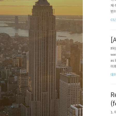
재 
번의
이 
CS
기 로
[
❗️어
was
as
이후
를 
대외
R
(
1.