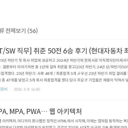
류 전체보기 (56)
IT/SW 직무] 취준 50전 6승 후기 (현대자동차
23년 하반기 첫 회사 취업에 성공하고 2024년 하반기에 현회사로 이직했지만이제서
. 결론부터 이야기하면 총 1년에 걸쳐 취준을 했고(23년 하반기, 24년 상/하반기)50개
합격했다. 23년 하반기: 서류 48개 / 최종합격 5개 🎉우선 23년 하반기 취업 결과
 총 47개를 넣었고 5개 회사 최종합격을 했다.당시 주요 IT 기업들은 채용이 막혀서 
 📌 지원회사 (48개) 🏭 제조업(12개) : LG화학, 현대자동차, 현대모비스, KAI 한국
업준비
2026. 3. 8. 16:42
, GS칼텍스, 기아, LIG넥스원, 한화시스템, 한화글로벌, HD현대사이트솔루션💻 IT..
PA, MPA, PWA… 웹 아키텍처
 웹 아키텍처, 어디까지 왔나웹은 정적인 HTML에서 시작해, 이제는 앱처럼 동작하는 
과정에서 다양한 아키텍처가 등장했고, 각각의 방식은 시대적 요구와 기술 환경에 따라