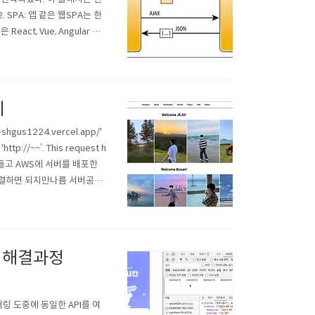
SPA: 앱 같은 웹SPA는 한
t, Vue, Angular 등
전환, 모바일 친화적단점: 초
기
shgus1224.vercel.app/'
ttp://~~’. This request h
이트 만들고 AWS에 서버를 배포한
해결하면 되지만나름 서버공부
작동했는데!! Verce..
이슈 해결과정
터링 도중에 동일한 API를 여