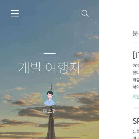
분
[
개발 여행자
20
한다
최종
하여
다.
취
닉스
예스현
S
1.
이 