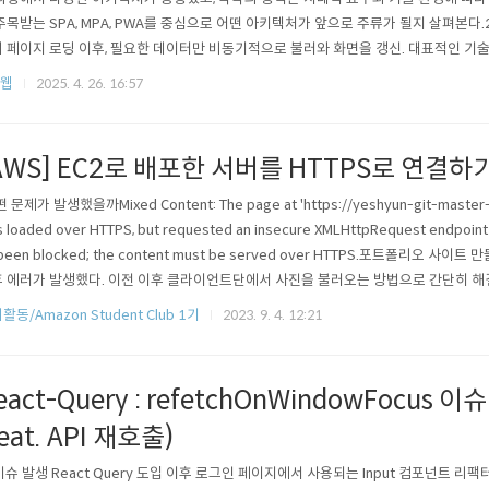
주목받는 SPA, MPA, PWA를 중심으로 어떤 아키텍처가 앞으로 주류가 될지 살펴본다.2. 
 페이지 로딩 이후, 필요한 데이터만 비동기적으로 불러와 화면을 갱신. 대표적인 기술은 Reac
있으며, UX 측면에서 빠른 반응성과 모바일 친화적인 구조로 주목받고 있다.장점: 빠른 
/웹
2025. 4. 26. 16:57
딩 느림, SEO 이슈대표 사례: Gmail, Facebook, Twitter3. MPA: 전통..
AWS] EC2로 배포한 서버를 HTTPS로 연결하
떤 문제가 발생했을까Mixed Content: The page at 'https://yeshyun-git-master-
 loaded over HTTPS, but requested an insecure XMLHttpRequest endpoint 'h
 been blocked; the content must be served over HTTPS.포트폴리오 사
 에러가 발생했다. 이전 이후 클라이언트단에서 사진을 불러오는 방법으로 간단히 
해보겠다고 자신감 있게 서버를 구축하고 배포했는데 에러가 발생했다.분명 로컬에서는 잘 
활동/Amazon Student Club 1기
2023. 9. 4. 12:21
eact-Query : refetchOnWindowFocus 
feat. API 재호출)
 이슈 발생 React Query 도입 이후 로그인 페이지에서 사용되는 Input 컴포넌트 리팩