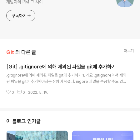
개발자와 PM 그 사이
구독하기
더보기
Git
의 다른 글
[Git] .gitignore에 의해 제외된 파일을 git에 추가하기
글 내용
.gitignore에 의해 제외된 파일을 git에 추가하기 1. 개요 .gitignore에서 제외
된 파일을 git에 추가해야되는 상황이 생겼다. ingore 파일을 수정할 수도 있겠
지만 그럼 추후에 다시 수정해야 되기에 git add 명령어를 이용하기로 했다. 2.
0
0
2022. 5. 19.
발생오류 git add test.md .gitignore에 의해 제외된 파일을 git add 명령어
를 이용하여 추가하려고 했는데 다음과 같은 오류가 발생했다. The following
paths are ignored by one of your .gitignore files: .github/test.md
hint: Use -f if you really want to add them. hint: Turn this message
off by run..
이 블로그 인기글