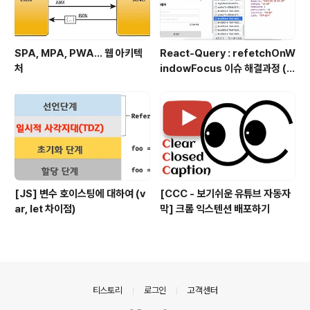
SPA, MPA, PWA… 웹 아키텍
React-Query : refetchOnW
처
indowFocus 이슈 해결과정 (f
eat. API 재호출)
[JS] 변수 호이스팅에 대하여 (v
[CCC - 보기쉬운 유튜브 자동자
ar, let 차이점)
막] 크롬 익스텐션 배포하기
의안내
티스토리
로그인
고객센터