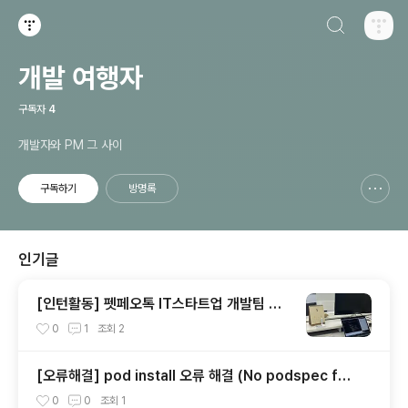
검색하기
티스토리
개발 여행자
구독자
4
개발자와 PM 그 사이
구독하기
방명록
신고하기 레이어
열기
인기글
[인턴활동] 펫페오톡 IT스타트업 개발팀 인
턴(2022.01~2022.06)
0
1
조회
2
[오류해결] pod install 오류 해결 (No podspec fou
nd for `react-native-version-info` in `../node
0
0
조회
1