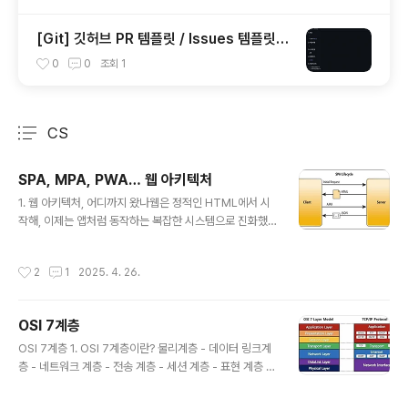
_modules/react-native-version-info)
[Git] 깃허브 PR 템플릿 / Issues 템플릿
생성 (Pull Requests & Issues Templat
0
0
조회
1
e)
CS
분류 전체보기
주요 글 목록
SPA, MPA, PWA… 웹 아키텍처
글 내용
1. 웹 아키텍처, 어디까지 왔나웹은 정적인 HTML에서 시
작해, 이제는 앱처럼 동작하는 복잡한 시스템으로 진화했
다. 이 과정에서 다양한 아키텍처가 등장했고, 각각의 방식
은 시대적 요구와 기술 환경에 따라 선택되었다. 이 글에서
작성시간
2
1
2025. 4. 26.
는 현재 주목받는 SPA, MPA, PWA를 중심으로 어떤 아
키텍처가 앞으로 주류가 될지 살펴본다.2. SPA: 앱 같은
웹SPA는 한 번의 페이지 로딩 이후, 필요한 데이터만 비동
OSI 7계층
기적으로 불러와 화면을 갱신. 대표적인 기술은 React, V
글 내용
ue, Angular 등이 있으며, UX 측면에서 빠른 반응성과 모
OSI 7계층 1. OSI 7계층이란? 물리계층 - 데이터 링크계
바일 친화적인 구조로 주목받고 있다.장점: 빠른 전환, 모바
층 - 네트워크 계층 - 전송 계층 - 세션 계층 - 표현 계층 -
일 친화적단점: 초기 로딩 느림, SEO 이슈대표 사례: Gma
응용계층 OSI 7계층이란 네트워크에서 통신이 일어나는
il, Facebook, Twitter3. MPA: 전통..
과정을 7단계로 나눈 것이다. 7계층으로 나눈 이유는 통신