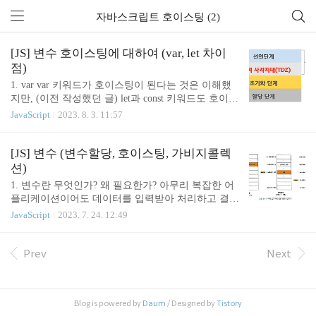
자바스크립트 호이스팅 (2)
[JS] 변수 호이스팅에 대하여 (var, let 차이
점)
1. var var 키워드가 호이스팅이 된다는 것은 이해했
지만, (이전 작성했던 글) let과 const 키워드도 호이스
팅이 된다는 것을 완전히 이해하지는 못했었다. 이번
JavaScript
2023. 8. 3. 11:57
에 헷갈렸던 이론을 탐구해보고자 글을 작성한다. va
r 키워드로 변수를 선언하면 변수 호이스팅에 의해
변수 선언문이 스코프의 선두로 끌어 올려진 것처럼
[JS] 변수 (변수할당, 호이스팅, 가비지콜렉
동작한다. 즉, 변수 호이스팅에 의해 var 키워드로 선
션)
언한 변수는 변수 선언문 이전에 참조가 가능하다. c
1. 변수란 무엇인가? 왜 필요한가? 아무리 복잡한 어
onsole.log(abc); // undefined abc = '123'; console.log(ab
플리케이션이어도 데이터를 입력받아 처리하고 결과
c); // 123 var abc; 단, 할당문 이전에 변수를 참조하면
를 출력하는 것이 전부이다. 변수는 프로그래밍 언어
JavaScript
2023. 7. 24. 12:49
언제나 undefined를 반환하는 것에 유의해야 한다. 하
에서 데이터를 관리하기 위한 핵심 개념이다. 10+20
지만 변수 선언문 이전에 변수를 참조하는 것은 가
다음을 계싼하려면 10, 20, +라는 기호의 의미를 알고
독..
있어야 하고, 10 + 20 이라는 식의 의미도 해석할 수
Prev
Next
있어야 한다. 사람이 10 + 20이라는 식의 의미를 해석
하면 + 기호의 의미대로 덧셈을 하기 위해 숫자 10과
20을 두뇌에 기억한다. 그리고 10과 20을 더한 결과
Blog is powered by
Daum
/ Designed by
Tistory
인 30도 두뇌에 기억한다. 자바스크립트 엔진도 사람