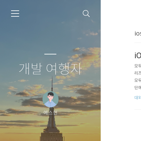
i
i
개발 여행자
모두
리즈
모두
단에
용에
대외
키보
가 
예스현