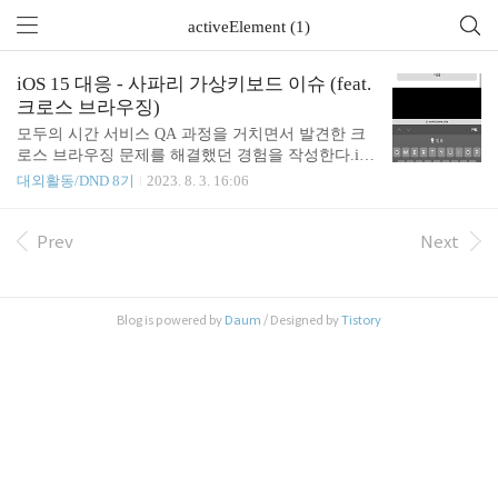
activeElement (1)
iOS 15 대응 - 사파리 가상키보드 이슈 (feat.
크로스 브라우징)
모두의 시간 서비스 QA 과정을 거치면서 발견한 크
로스 브라우징 문제를 해결했던 경험을 작성한다.iO
S15 버전이 릴리즈 된 이후에 사파리 브라우저에서
대외활동/DND 8기
2023. 8. 3. 16:06
만 발생하는 '크로스브라우징' 이슈인 만큼 자세히 기
록하고자 한다.1. 이슈 발생모두의시간 서비스에서
방을 생성하는 과정에서 input창에 정보를 입력해야
Prev
Next
되는 부분이 있다.input 창을 클릭하면 하단에서 키보
드가 올라오는데, 키보드 창이 올라온 상황에서 스크
롤을 아래로 내리면 검은 빈공간이 표시된다.서비스
Blog is powered by
Daum
/ Designed by
Tistory
사용에는 문제가 없지만, 사용자의 경험을 헤칠 수
있는 문제가 있기에 이를 해결하고자 했다.파악한 이
슈는 다음과 같다.키보드를 열기전 : 화면의 높이키
보드를 열었을 때 : 화면의 높이 + 키보드의 높이키보
드가 나오기 전에는 document가 존재할 수..