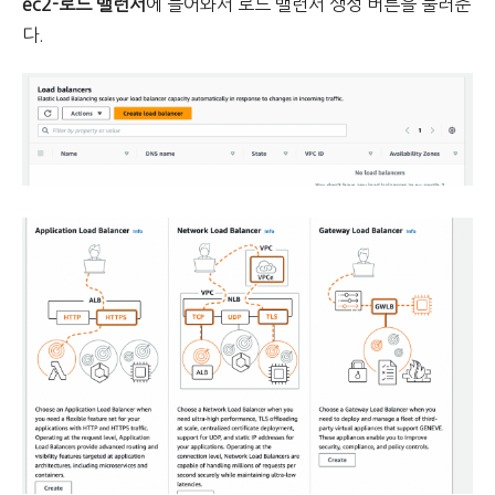
ec2-로드 밸런서
에 들어와서 로드 밸런서 생성 버튼을 눌러준
다.