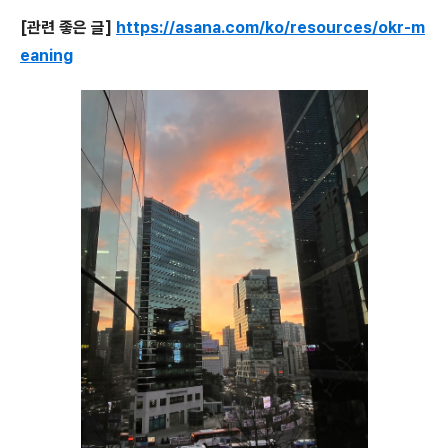
[관련 좋은 글]
https://asana.com/ko/resources/okr-m
eaning