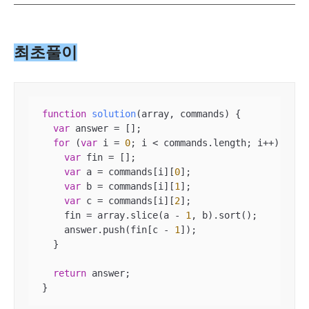
최초풀이
function
solution
(
array, commands
) 
{

var
 answer = [];

for
 (
var
 i = 
0
; i < commands.length; i++) {

var
 fin = [];

var
 a = commands[i][
0
];

var
 b = commands[i][
1
];

var
 c = commands[i][
2
];

    fin = array.slice(a - 
1
, b).sort();

    answer.push(fin[c - 
1
]);

  }

return
 answer;

}