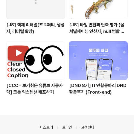
[JS] 객체 리터럴(프로퍼티, 생성
[JS] 타입 변환과 단축 평가 (옵
자, 리터럴 확장)
셔널체이닝 연산자, null 병합 연
산자, 논리 연산자)
[CCC - 보기쉬운 유튜브 자동자
[DND 8기] IT연합동아리 DND
막] 크롬 익스텐션 배포하기
활동후기 (Front-end)
의안내
티스토리
로그인
고객센터