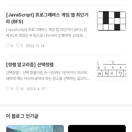
를 만들려고 합니다. 예를 들어 [1, 1, 1, 1, 1]로 숫자 3을 만
들려면 다음 다섯 방법을 쓸 수 있습니다. -1+1+1+1+1 =
[JavaScript] 프로그래머스 게임 맵 최단거
3 +1-1+1+1+1 = 3 +1+1-1+1+1 = 3 +1+1+1-1+1
= 3 +1+1+1+1-1 = 3 사용할 수 있는 숫자가 담긴 배열
리 (BFS)
글 내용
numbers, 타겟 넘버 target이 매개변수로 주어질 때 숫
[JavaScript] 프로그래머스 게임 맵 최단거리 (BFS) 문
자를 적절히 더하고 빼서 타겟 넘버를 만드는 방법의 수를
제 ROR 게임은 두 팀으로 나누어서 진행하며, 상대 팀 진
return 하도록 solution 함..
영을 먼저 파괴하면 이기는 게임입니다. 따라서, 각 팀은 상
0
1
2022. 11. 14.
대 팀 진영에 최대한 빨리 도착하는 것이 유리합니다. 지금
부터 당신은 한 팀의 팀원이 되어 게임을 진행하려고 합니
다. 다음은 5 x 5 크기의 맵에, 당신의 캐릭터가 (행: 1, 열:
[정렬 알고리즘] 선택정렬
1) 위치에 있고, 상대 팀 진영은 (행: 5, 열: 5) 위치에 있는
글 내용
경우의 예시입니다. 위 그림에서 검은색 부분은 벽으로 막
선택정렬 - 선택 정렬이란, N-1번부터 1번까지의 자리에
혀있어 갈 수 없는 길이며, 흰색 부분은 갈 수 있는 길입니
대하여 해당 자리에 넣어야 하는 원소를 선택하는 알고리
다. 캐릭터가 움직일 때는 동, 서, 남, 북 방향으로 한 칸씩
즘이다. - 오름차순으로 정렬한다면, N-1번부터 1번까지
이동하며, 게임 맵을 벗어난 길은 갈 수 없습니다. 아래 예
0
0
2023. 4. 17.
의 자리에는 남아있는 수들 중 가장 큰 수를 선택하여 넣어
시는 캐릭터가 상대 팀 진영으로 가..
야 한한다. 예를 들어보자. 이 배열에서 오름차순으로 정렬
을 하고자 한다. 선택정렬이란 idx라는 임의의 변수에다가
제일 작은 숫자의 인덱스를 저장하면서 맨 앞 자리부터 작
은 숫자로 채워나가는 정렬 방법이다. idx는 우선 인덱스 0
이 블로그 인기글
으로 초기화를 해놓고 이중 for문을 돌면서 arr[j] < arr[i
dx] 를 비교한다. 그렇게 되면 한 바퀴를 돌았을 때 즉 for
문이 끝났을 때는 idx에 가장 작은 값의 인덱스가 저장된