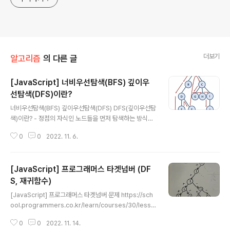
더보기
알고리즘
의 다른 글
[JavaScript] 너비우선탐색(BFS) 깊이우
선탐색(DFS)이란?
글 내용
너비우선탐색(BFS) 깊이우선탐색(DFS) DFS(깊이우선탐
색)이란? - 정점의 자식인 노드들을 먼저 탐색하는 방식
- 큐와 스택 1개씩 이용 const graph = { A: ["B",
0
0
2022. 11. 6.
"C"], B: ["A", "D"], C: ["A", "G", "H", "I"], D: ["B", "E",
"F"], E: ["D"], F: ["D"], G: ["C"], H: ["C"], I: ["C", "J"],
J: ["I"] }; const bfs = (graph, startNode) => { let vi
[JavaScript] 프로그래머스 타겟넘버 (DF
sited = []; // 탐색을 마친 노드들 let needVisit = []; //
탐색해야할 노드들 needVisit.push(startNode); // 노
S, 재귀함수)
글 내용
드 탐색 시작 while (needVisit.le..
[JavaScript] 프로그래머스 타겟넘버 문제 https://sch
ool.programmers.co.kr/learn/courses/30/lesso
ns/43165# n개의 음이 아닌 정수들이 있습니다. 이 정수
0
0
2022. 11. 14.
들을 순서를 바꾸지 않고 적절히 더하거나 빼서 타겟 넘버