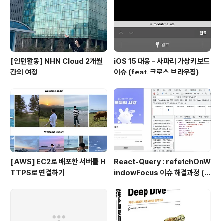
다. 해당 인덱스에 위치한 값이 i가 가리키는 위치서부터
배..
[인턴활동] NHN Cloud 2개월
iOS 15 대응 - 사파리 가상키보드
간의 여정
이슈 (feat. 크로스 브라우징)
[AWS] EC2로 배포한 서버를 H
React-Query : refetchOnW
TTPS로 연결하기
indowFocus 이슈 해결과정 (f
eat. API 재호출)