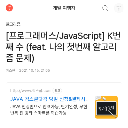
검색하기
개발 여행자
티스토리
알고리즘
[프로그래머스/JavaScript] K번
째 수 (feat. 나의 첫번째 알고리
즘 문제)
예스현
2021. 10. 16. 21:05
http://www.컴스쿨.com
광고
JAVA 컴스쿨닷컴 당일 신청&결제시
기프티콘!
JAVA 인강만으로 합격가능, 단기완성, 무한
반복 전 강좌 스마트폰 학습가능