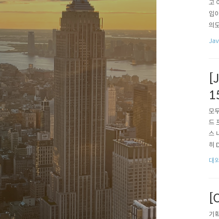
고 
입이
의도
에 의
Jav
peof
[
1
모두
드 
스 
히 
제인
대외
비교
문제
[
기획