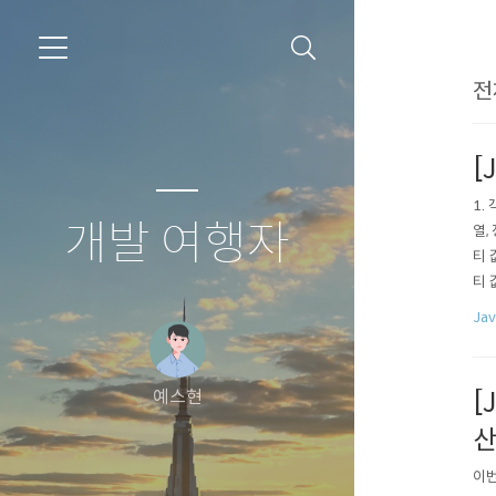
전
[
1.
개발 여행자
열,
티 
티 
처럼
Jav
예스현
[
산
이번