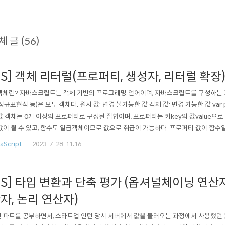
체 글 (56)
JS] 객체 리터럴(프로퍼티, 생성자, 리터럴 확장
 객체란? 자바스크립트는 객체 기반의 프로그래밍 언어이며, 자바스크립트를 구성하는 거
 정규표현식 등)은 모두 객체다. 원시 값: 변경 불가능한 값 객체 값: 변경 가능한 값 var person =
값 객체는 0개 이상의 프로퍼티로 구성된 집합이며, 프로퍼티는 키key와 값value으
값이 될 수 있고, 함수도 일급객체이므로 값으로 취급이 가능하다. 프로퍼티 값이 함수일
 객체는 프로퍼티와 메서드로 구성된 집합체이다. var co..
aScript
2023. 7. 28. 11:16
JS] 타입 변환과 단축 평가 (옵셔널체이닝 연산자, 
자, 논리 연산자)
 파트를 공부하면서, 스타트업 인턴 당시 서버에서 값을 불러오는 과정에서 사용했던