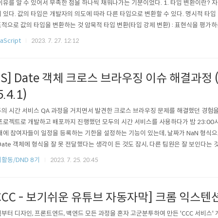
이유를 알 수 있어서 부족한 점을 하나씩 채워나가는 기분이었다. 1. 타입 변환이란? 
 있다. 값의 타입은 개발자의 의도에 따라 다른 타입으로 변환할 수 있다. 명시적 타입 
적으로 값의 타입을 변환하는 것 암묵적 타입 변환(타입 강제 변환) : 표현식을 평가
해 암묵적으로 타입이 자동 변환되는 것 var x = 10; var str = x.toString(); // 명시
aScript
2023. 7. 27. 12:12
 str, str); // string 10 var str2 = x + ''; /..
JS] Date 객체 크로스 브라우징 이슈 해결과정 (fe
5.4.1)
의 시간 서비스 QA 과정을 거치면서 발견한 크로스 브라우징 문제를 해결했던 경험을 
프로젝트로 개발하고 배포까지 진행했던 모두의 시간 서비스를 사용하다가 밤 23:00시
내에 참여자들이 일정을 등록하는 기한을 설정하는 기능이 있는데, 날짜가 NaN 형식으
Date 객체에 형식을 잘 못 전달했다는 생각이 든 것도 잠시, 다른 팀원은 잘 보인다는 
가 싶어서 확인하였지만 그것도 아니었고, 네트워크 문제도 아니었다. 그럼 기기 버
활동/DND 8기
2023. 7. 25. 20:45
 해보았는데 안보이는 팀원의 iOS 버전은 15.4.1였고 잘보이는 팀원들의 iOS 버전은 
..
CCC - 보기쉬운 유튜브 자동자막] 크롬 익스텐
부터 디자인, 프론트엔드, 백엔드 모든 과정을 혼자 고군분투하여 만든 'CCC 서비스'