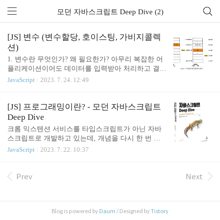
모던 자바스크립트 Deep Dive (2)
[JS] 변수 (변수할당, 호이스팅, 가비지콜렉
션)
1. 변수란 무엇인가? 왜 필요한가? 아무리 복잡한 어
플리케이션이어도 데이터를 입력받아 처리하고 결과
를 출력하는 것이 전부이다. 변수는 프로그래밍 언어
JavaScript
2023. 7. 24. 12:49
에서 데이터를 관리하기 위한 핵심 개념이다. 10+20
다음을 계싼하려면 10, 20, +라는 기호의 의미를 알고
있어야 하고, 10 + 20 이라는 식의 의미도 해석할 수
[JS] 프로그래밍이란? - 모던 자바스크립트
있어야 한다. 사람이 10 + 20이라는 식의 의미를 해석
Deep Dive
하면 + 기호의 의미대로 덧셈을 하기 위해 숫자 10과
크롬 익스텐션 서비스를 타입스크립트가 아닌 자바
20을 두뇌에 기억한다. 그리고 10과 20을 더한 결과
스크립트로 개발하고 있는데, 개념을 다시 한 번 정
인 30도 두뇌에 기억한다. 자바스크립트 엔진도 사람
립해야될 필요성을 느껴서 오늘부터 한 달 동안 책을
JavaScript
2023. 7. 22. 10:37
과 유사하게 코드를 실행한다. 자바스크립트 엔진이
완독하고자 한다. 자바스크립트 공부를 위해 책을 찾
위 코드를 계산하려면 먼저 10, 20, +라는 기호(리터
아보면 늘 상위권에 위치해 있고, 많은 개발자들이
럴과 연산자)의 의미를 알고 있어야 하며, 10 + 20이
추천해줬던 책이다. 처음 자바스크립트를 공부할 때
Prev
Next
라는..
는 초심자에게는 어려울 것이라고 하여 Do IT! 시리
즈를 보았는데, 이제는 자바스크립트의 깊숙한 부분
까지 학습하고자 이 책을 골랐다. 1. 프로그래밍 언어
Blog is powered by
Daum
/ Designed by
Tistory
명령을 수행하는 명령어를 컴퓨터에게 전달을 해야