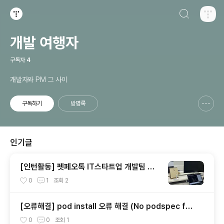
검색하기
티스토리
개발 여행자
구독자
4
개발자와 PM 그 사이
구독하기
방명록
신고하기 레이어
열기
인기글
[인턴활동] 펫페오톡 IT스타트업 개발팀 인
턴(2022.01~2022.06)
0
1
조회
2
[오류해결] pod install 오류 해결 (No podspec fou
nd for `react-native-version-info` in `../node
0
0
조회
1