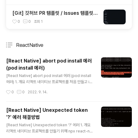
_modules/react-native-version-info)
[Git] 깃허브 PR 템플릿 / Issues 템플릿
생성 (Pull Requests & Issues Templat
0
0
조회
1
e)
ReactNative
분류 전체보기
주요 글 목록
[React Native] abort pod install 에러
(pod install 에러)
글 내용
[React Native] abort pod install 에러 (pod install
에러) 1. 개요 리액트 네이티브 프로젝트를 처음 만들고 io
s폴더에서 pod install을 입력하였더니 19000 abort p
작성시간
0
0
2022. 9. 14.
od install 에러가 발생하였다. 2. 해결방법 맥북 M1을 사
용하고 있으나 pod install만 입력해서 발생한 오류였다.
# Uninstall the local cocoapods gem sudo gem
[React Native] Unexpected token
uninstall cocoapods # Reinstall cocoapods via
'?' 에러 해결방법
Homebrew brew install cocoapods 이미 cocoap
글 내용
ods이 잘 설치되어 있다면 위 과정은 생략해도 된다. # S
[React Native] Unexpected token '?' 에러 1. 개요
TEP 1: Install ffi sudo arch -x86_64..
리액트 네이티브 프로젝트를 만들기 위해 npx react-nat
ive init PROJECT_NAME 다음과 같은 명령어를 입력하