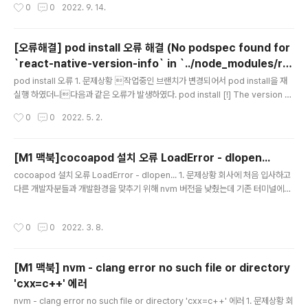
작성시간
0
0
2022. 9. 14.
였더니 [React Native] Unexpected token '?' 에러
가 발생했다. 2. 해결방법 node 버전이 낮아서 발생한 문
제 (v12.2.0) nvm install node 입력하여 node 버전을
[오류해결] pod install 오류 해결 (No podspec found for
안정적인 버전으로 업데이트 하였더니 해결되었다.
`react-native-version-info` in `../node_modules/re
글 내용
act-native-version-info)
pod install 오류 1. 문제상황 작업중인 브랜치가 변경되어서 pod install을 재
실행 하였더니다음과 같은 오류가 발생하였다. pod install [!] The version of
CocoaPods used to generate the lockfile (1.11.3) is higher than the ve
작성시간
0
0
2022. 5. 2.
rsion of the current executable (1.11.2). [!] No podspec found for `rea
ct-native-version-info` in `../node_modules/react-native-version-inf
o 다음과 같은 오류가 발생했다. 2. 원인 다음과 같은 오류는 podfile.lock이 이전
[M1 맥북]cocoapod 설치 오류 LoadError - dlopen...
버전의 Cocoapods로 빌드되었기 때문이다..
글 내용
cocoapod 설치 오류 LoadError - dlopen... 1. 문제상황 회사에 처음 입사하고
다른 개발자분들과 개발환경을 맞추기 위해 nvm 버전을 낮췄는데 기존 터미널에서
시도했던 설치방법으로 하니 오류가 발생하였다. sudo gem install cocoapods
/* LoadError - dlopen(/Library/Ruby/Gems/2.6.0/gems/ffi-1.13.1/lib/ffi
작성시간
0
0
2022. 3. 8.
_c.bundle, 0x0009): missing compatible arch in /Library/Ruby/Gems/
2.6.0/gems/ffi-1.13.1/lib/ffi_c.bundle - /Library/Ruby/Gems/2.6.0/gem
s/ffi-1.13.1/lib/ffi_c.bundle /System/..
[M1 맥북] nvm - clang error no such file or directory
'cxx=c++' 에러
글 내용
nvm - clang error no such file or directory 'cxx=c++' 에러 1. 문제상황 회