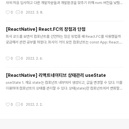
사에 처음 입사하고 다른 개발자분들과 개발환경을 맞추기 위해 nvm 버전을 낮췄는
데 기존 터미널에서 시도했던 설치방법으로 하니 오류가 발생하였다. nvm install 1
작성시간
0
0
2022. 3. 8.
2.20.0 // nvm 12.20.0 버전으로 낮추는 명령어 (기존 설치방법) clang error n
o such file or directory 'cxx=c++' 2. 해결방법 - M1 맥북 arch -x86_64 z
sh nvm install 12.20.0 인텔 맥에서는 다음과 같은 오류가 발생하지 않는 걸로 봤
[ReactNative] React.FC의 장점과 단점
을때 실리콘 M1 맥북을 사용할 때에는 arch -x86_64 zsh 를 작성해줘야 하는 것
글 내용
회사 코드를 보면서 컴포넌트를 선언하는 많은 방법중 왜 React.FC를 사용했을까
같다.
궁금해서 관련 공부를 하였다. 회사의 거의 모든 컴포넌트는 const App: React.F
C = () => { ... } 와 같이 화살표 함수를 이용해 컴포넌트를 선언하였다. 하지만 요즘
은 꼭 화살표 함수를 사용해서 선언은 안해줘도 된다. 요즘은 해외의 유명 개발자 분
작성시간
0
0
2022. 2. 6.
들도 보통 function 키워드를 사용하여 함수형 컴포넌트를 선언하는 추세이다. Rea
ct 공식 매뉴얼에서도 function 키워드를 사용하고 있다. 1. React.FC의 장점 1) p
rops에 기본적으로 childern이 포함되어 있다. Mac os 기준 option + esc 키를
[ReactNative] 리액트네이티브 상태관리 useState
클릭화면 확인이 가능하다. 2) defaultProps, contex..
글 내용
useState 1. 개요 state는 컴포넌트 내부에서 생성되고, 값을 변경할 수 있다. 이를
이용하여 컴포넌트의 상태를 관리할 수 있다. 상태(state)란 컴포넌트에서 변화할
수 있는 값을 나타내며, 상태가 변하면 리렌더링(re-rendering) 된다. 상태를 관리
해야 하는 컴포넌트는 반드시 class components를 사용해야 했지만, 리액트 16.
작성시간
0
0
2022. 2. 2.
8 버전 이후를 사용하는 리액트 네이티브 0.59 버전부터는 Hooks라는 것을 사용
해 function components에서도 상태를 관리할 수 있게 되었다. 2. 함수형 컴포넌
트를 이용하여 상태를 관리하는 법 useState는 function components에서 상태
를 관리할 수 있도록 해준다. const [state, setState] =..
의안내