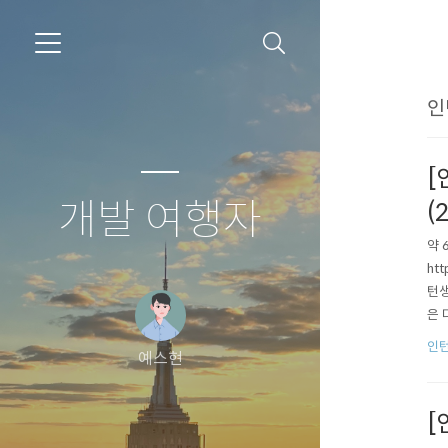
인
[
개발 여행자
(
약 
ht
턴생
은 
OT
인턴
예스현
으로
[