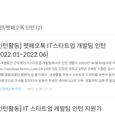
턴/펫페오톡 인턴 (2)
인턴활동] 펫페오톡 IT스타트업 개발팀 인턴
2022.01~2022.06)
6개월동안 근무했던 IT스타트업 개발팀에서의 인턴 생활이 2022년 06월 30일자로 마무
tps://yeshyun.tistory.com/18 ] 아무것도 모르던 대학교 3학년 과제랑 시험은
활 힘들었을만 할텐데 참 즐거웠다 . 군생활을 하면서 스타트업 드라마를 보면서 꿈꾸었
다른곳으로 이사를 갔지만 두 달동안 지냈던 네이버 D2SF 사옥. 개발자의 길에 첫 
를 진행하며 현재 회사에서 사용하는여러 협업툴을 설치했다 회사계정도 만들고, 
/펫페오톡 인턴
2022. 6. 30. 15:33
 업무 할 준비를 하였다. 그 중 회사에서는 주로 노션(notion)과 슬랙(Slack)을 이용해
인턴활동] IT 스타트업 개발팀 인턴 지원기