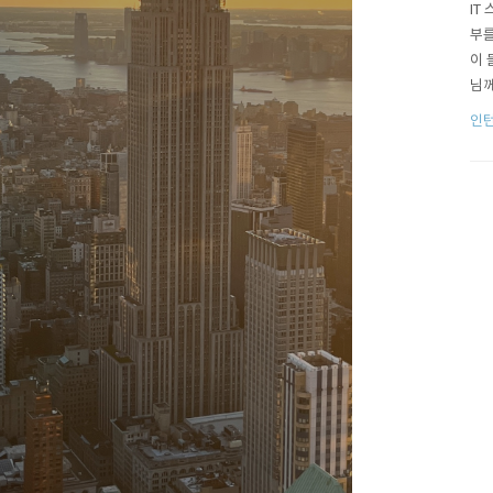
IT
부를
이 
님께
잡힌
인턴
을 
지를